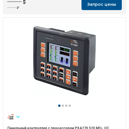
··········
$
Запрос цены
··········
₽
Панельный контроллер с процессором PXA270 520 МГц, ОС