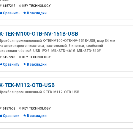
6157247
KEY TECHNOLOGY
Сравнить
В закладки
K-TEK-M100-OTB-NV-151B-USB
Трекбол промышленный K-TEK-M100-OTB-NV-151B-USB, шар 34 мм
из эпоксидного пластика, настольный, 3 кнопки, колёсный
скроллинг,чёрный, USB, IPX6, MIL-STD-461G, MIL-STD-810F
6157248
KEY TECHNOLOGY
Сравнить
В закладки
K-TEK-M112-OTB-USB
Трекбол промышленный K-TEK-M112-OTB-USB
6157602
KEY TECHNOLOGY
Сравнить
В закладки