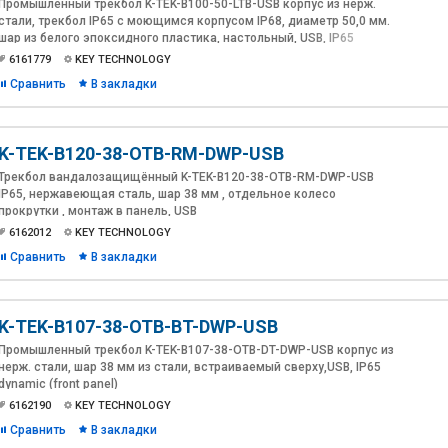
Промышленный трекбол K-TEK-B100-50-LTB-USB корпус из нерж.
стали, трекбол IP65 с моющимся корпусом IP68, диаметр 50,0 мм.
шар из белого эпоксидного пластика, настольный, USB, IP65
6161779
KEY TECHNOLOGY
Сравнить
В закладки
K-TEK-B120-38-OTB-RM-DWP-USB
Трекбол вандалозащищённый K-TEK-B120-38-OTB-RM-DWP-USB
IP65, нержавеющая сталь, шар 38 мм , отдельное колесо
прокрутки , монтаж в панель, USB
6162012
KEY TECHNOLOGY
Сравнить
В закладки
K-TEK-B107-38-OTB-BT-DWP-USB
Промышленный трекбол K-TEK-B107-38-OTB-DT-DWP-USB корпус из
нерж. стали, шар 38 мм из стали, встраиваемый сверху,USB, IP65
dynamic (front panel)
6162190
KEY TECHNOLOGY
Сравнить
В закладки