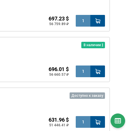
697.23 $
56 759.89 ₽
В наличии
696.01 $
56 660.57 ₽
Доступно к заказу
631.96 $
51 446.41 ₽