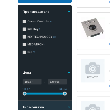
Производитель
Cursor Controls
36
InduKey
5
KEY TECHNOLOGY
23
MEGATRON
1
NSI
33
Цена
:
150.67
1284.66
Тип монтажа