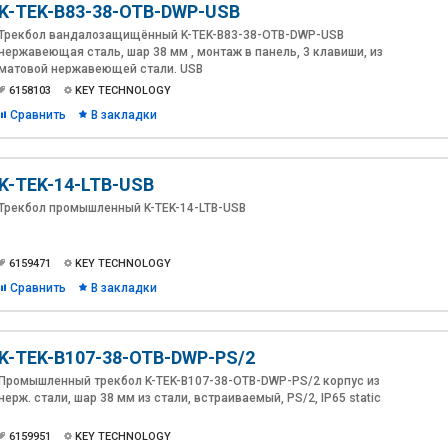
K-TEK-B83-38-OTB-DWP-USB
Трекбол вандалозащищённый K-TEK-B83-38-OTB-DWP-USB
нержавеющая сталь, шар 38 мм , монтаж в панель, 3 клавиши, из
матовой нержавеющей стали. USB
6158103
KEY TECHNOLOGY
Сравнить
В закладки
K-TEK-14-LTB-USB
Трекбол промышленный K-TEK-14-LTB-USB
6159471
KEY TECHNOLOGY
Сравнить
В закладки
K-TEK-B107-38-OTB-DWP-PS/2
Промышленный трекбол K-TEK-B107-38-OTB-DWP-PS/2 корпус из
нерж. стали, шар 38 мм из стали, встраиваемый, PS/2, IP65 static
6159951
KEY TECHNOLOGY