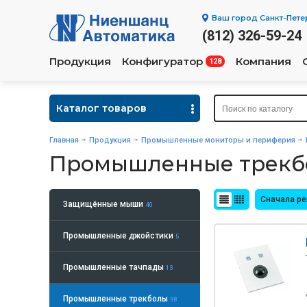
Ваш город
Санкт-Пете
(812) 326-59-24
Продукция
Конфигуратор
Компания
128
Каталог товаров
Главная
Продукция
Промышленные мониторы и периферия
Промышленные трекб
Сначала р
Защищённые мыши
40
Промышленные джойстики
5
Промышленные тачпады
13
Промышленные трекболы
98