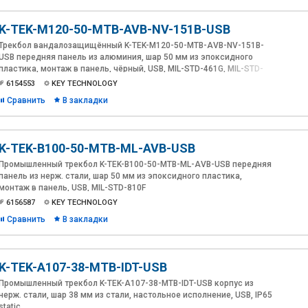
K-TEK-M120-50-MTB-AVB-NV-151B-USB
Трекбол вандалозащищённый K-TEK-M120-50-MTB-AVB-NV-151B-
USB передняя панель из алюминия, шар 50 мм из эпоксидного
пластика, монтаж в панель, чёрный, USB, MIL-STD-461G, MIL-STD-
810F
6154553
KEY TECHNOLOGY
Сравнить
В закладки
K-TEK-B100-50-MTB-ML-AVB-USB
Промышленный трекбол K-TEK-B100-50-MTB-ML-AVB-USB передняя
панель из нерж. стали, шар 50 мм из эпоксидного пластика,
монтаж в панель, USB, MIL-STD-810F
6156587
KEY TECHNOLOGY
Сравнить
В закладки
K-TEK-A107-38-MTB-IDT-USB
Промышленный трекбол K-TEK-A107-38-MTB-IDT-USB корпус из
нерж. стали, шар 38 мм из стали, настольное исполнение, USB, IP65
static