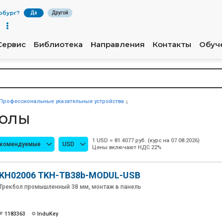
рбург
?
Да
Другой
Сервис
Библиотека
Направления
Контакты
Обуч
Профессиональные указательные устройства
олы
1 USD = 81.4077 руб. (курс на 07.08.2026)
екомендуемые
USD
Цены включают НДС 22%
KH02006 TKH-TB38b-MODUL-USB
Трекбол промышленный 38 мм, монтаж в панель
1183363
InduKey