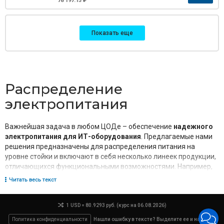
78 197.13 ₽
Показать еще
Распределение
электропитания
Важнейшая задача в любом ЦОДе – обеспечение
надежного
электропитания для ИТ-оборудования
. Предлагаемые нами
решения предназначены для распределения питания на
уровне стойки и включают в себя несколько линеек продукции,
отличающихся функциональными возможностями. Например,
для подключения серверов, оборудованных двум блоками
Читать весь текст
питания, как правило, используют пару PDU (Power Distribution
Unit), запитанных от разных источников.
1 USD = 80.9293 руб. (курс на 06.08.2026)
Для питания оборудования с одним блоком питания
Политика конфиденциальности
Нашли ошибку в тексте? Выделите ее и нажмите