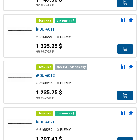
92 866.37 ₽
Новинка
В наличии
iPDU-6011
6168226
ELEMY
1 235.25 $
99 967.92 ₽
Новинка
Доступно к заказу
iPDU-6012
6168235
ELEMY
1 235.25 $
99 967.92 ₽
Новинка
В наличии
iPDU-6021
6168237
ELEMY
1 297.47 $