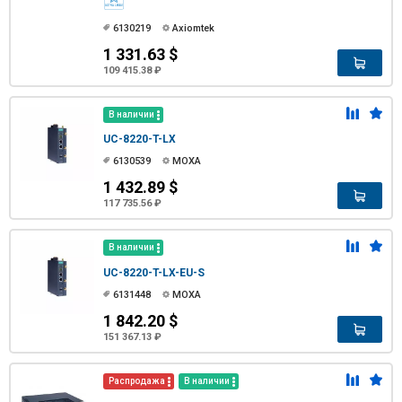
6130219
Axiomtek
1 331.63 $
109 415.38 ₽
В наличии
UC-8220-T-LX
6130539
MOXA
1 432.89 $
117 735.56 ₽
В наличии
UC-8220-T-LX-EU-S
6131448
MOXA
1 842.20 $
151 367.13 ₽
Распродажа
В наличии