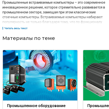
Промышленные встраиваемые компьютеры – это современное
инновационное решение, которое стремительно развивается в
промышленном секторе, замещая при этом классические
стоечные компьютеры. Встраиваемые компьютеры набирают
популярность не только благодаря тому, что по функционалу
не уступают классическим решениям, но и превосходят их по
Читать весь текст
надёжности и технологичности благодаря своим уникальным
преимуществам. Встраиваемые ПК промышленного класса
Материалы по теме
адаптированы для применения в режиме непрерывный работы
24/7.
Промышленное оборудование
Промышлен