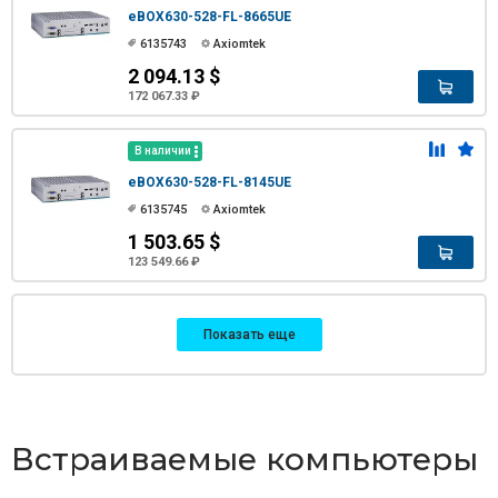
eBOX630-528-FL-8665UE
6135743
Axiomtek
2 094.13 $
172 067.33 ₽
В наличии
eBOX630-528-FL-8145UE
6135745
Axiomtek
1 503.65 $
123 549.66 ₽
Показать еще
Встраиваемые компьютеры