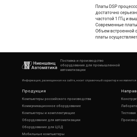
Платы DSP процессо
достаточно серьезн
частотой 1 ГГц и в
Современные платы
Объем встроенной о
платы осуществляет
Поставка и производство
оборудования для промышленной
автоматизации
Информация, размещенная на сайте, носит справочный характер и не является
Продукция
Направ
Компьютеры российского производства
Конструк
Коммуникационное оборудование
Лаборато
Компьютеры и комплектующие
Тестовая
Оборудование для автоматизации
Произво
Оборудование для ЦОД
Мобильные компьютеры