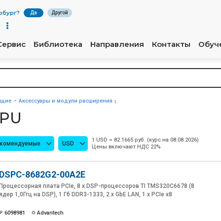
рбург
?
Да
Другой
Сервис
Библиотека
Направления
Контакты
Обуч
ющие
Аксессуары и модули расширения
CPU
1 USD = 82.1665 руб. (курс на 08.08.2026)
екомендуемые
USD
Цены включают НДС 22%
DSPC-8682G2-00A2E
Процессорная плата PCIe, 8 x DSP-процессоров TI TMS320C6678 (8
ядер 1,0Ггц на DSP), 1 Гб DDR3-1333, 2 x GbE LAN, 1 x PCIe x8
6098981
Advantech