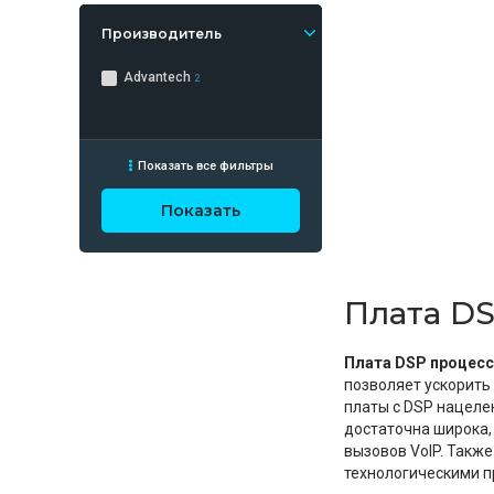
Производитель
Advantech
2
Показать все фильтры
Показать
Плата D
Плата DSP процес
позволяет ускорить
платы с DSP нацеле
достаточна широка,
вызовов VoIP. Такж
технологическими п