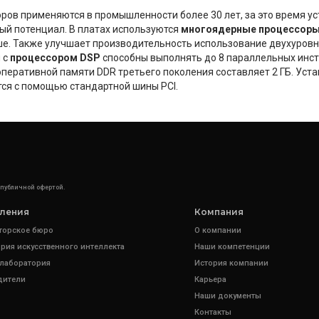
ров применяются в промышленности более 30 лет, за это время у
ый потенциал. В платах используются
многоядерные процессор
ыше. Также улучшает производительность использование двухуровн
 с
процессором DSP
способны выполнять до 8 параллельных инстр
перативной памяти DDR третьего поколения составляет 2 ГБ. Уст
ся с помощью стандартной шины PCI.
 публичной офертой.
ления
Компания
торское бюро
О компании
рия искусственного интеллекта
Наши компетенции
 лаборатория
История компании
дители
Карьера
Наши документы
Контакты