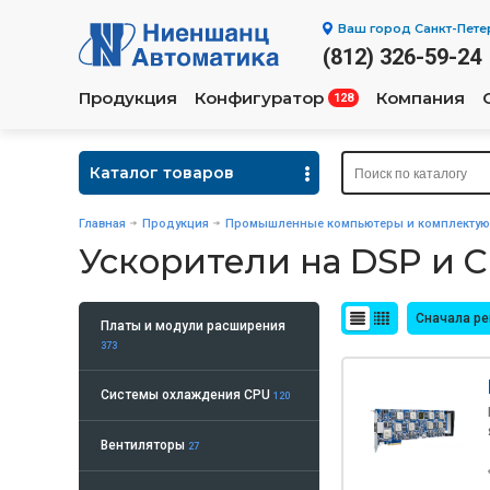
Ваш город
Санкт-Пете
(812) 326-59-24
Продукция
Конфигуратор
Компания
128
Каталог товаров
Главная
Продукция
Промышленные компьютеры и комплекту
Ускорители на DSP и 
Сначала р
Платы и модули расширения
373
Системы охлаждения CPU
120
Вентиляторы
27