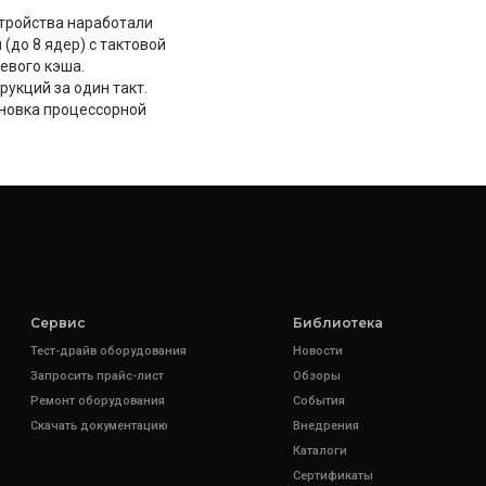
стройства наработали
ы
(до 8 ядер) с тактовой
евого кэша.
укций за один такт.
ановка процессорной
Сервис
Библиотека
Тест-драйв оборудования
Новости
Запросить прайс-лист
Обзоры
Ремонт оборудования
События
Скачать документацию
Внедрения
Каталоги
Сертификаты