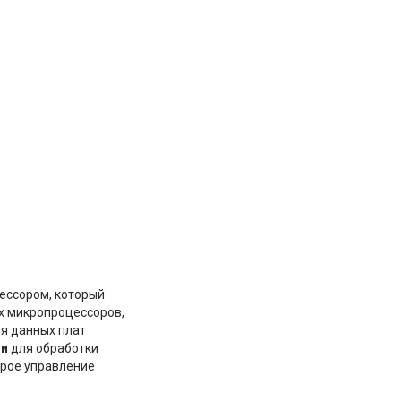
ессором, который
ых микропроцессоров,
я данных плат
ии
для обработки
трое управление