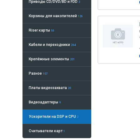
Приводы CD/DVD/BD и FDD
3
Корзины для накопителей
126
Riser карты
56
Кабели и переходники
264
Крепёжные элементы
201
Разное
107
Платы видеозахвата
20
Видеоадаптеры
9
Ускорители на DSP и CPU
2
Считыватели карт
1