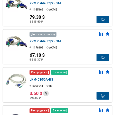
KVM Cable PS/2 - 5M
1145369
ACME
79.30 $
6 515.80 ₽
Доступно к заказу
KVM Cable PS/2 - 3M
1176309
ACME
67.10 $
5 513.37 ₽
Распродажа
В наличии
LKM-CB50A-RS
5003041
IEI
3.60 $
%
295.80 ₽
Распродажа
В наличии