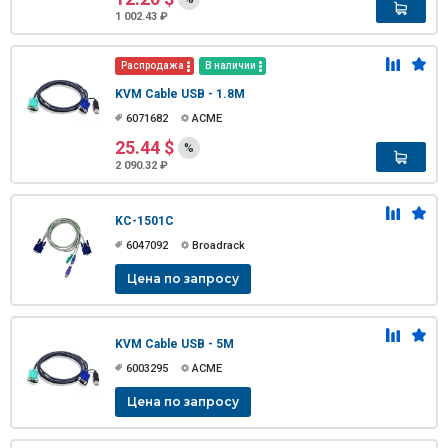
1 002.43 ₽
Распродажа
В наличии
KVM Cable USB - 1.8M
6071682
ACME
25.44 $
%
2 090.32 ₽
KC-1501C
6047092
Broadrack
Цена по запросу
KVM Cable USB - 5M
6003295
ACME
Цена по запросу