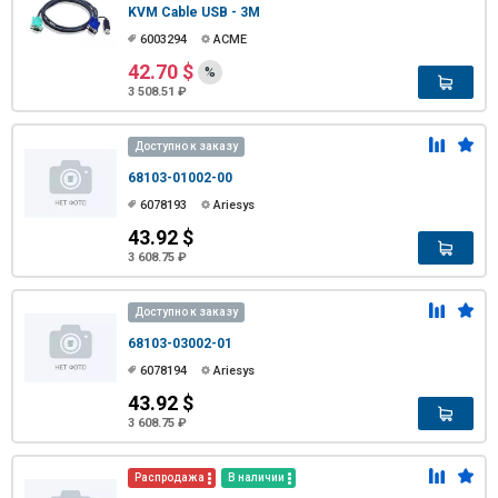
KVM Cable USB - 3M
6003294
ACME
42.70 $
%
3 508.51 ₽
Доступно к заказу
68103-01002-00
6078193
Ariesys
43.92 $
3 608.75 ₽
Доступно к заказу
68103-03002-01
6078194
Ariesys
43.92 $
3 608.75 ₽
Распродажа
В наличии