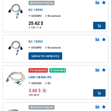
Доступно к заказу
KC-1503C
6055892
Broadrack
25.62 $
2 105.11 ₽
KC-1505C
6055893
Broadrack
Цена по запросу
Распродажа
В наличии
LKM-CB30A-RS
5003040
IEI
3.60 $
%
295.80 ₽
Доступно к заказу