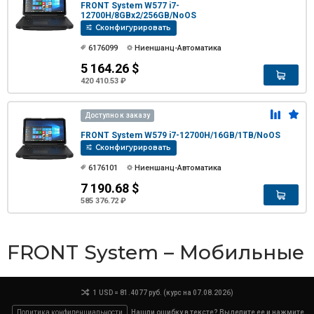
FRONT System W577 i7-
12700H/8GBx2/256GB/NoOS
Сконфигурировать
6176099
Ниеншанц-Автоматика
5 164.26 $
420 410.53 ₽
Доступно к заказу
FRONT System W579 i7-12700H/16GB/1TB/NoOS
Сконфигурировать
6176101
Ниеншанц-Автоматика
7 190.68 $
585 376.72 ₽
FRONT System – Мобильные
1 USD = 81.4077 руб. (курс на 07.08.2026)
Политика конфиденциальности
Нашли ошибку в тексте? Выделите ее и нажмите