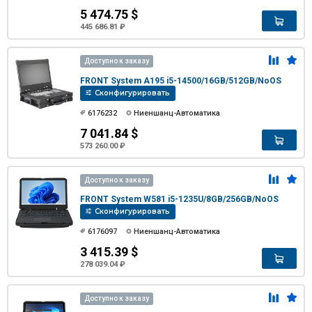
5 474.75 $
445 686.81 ₽
Доступно к заказу
FRONT System A195 i5-14500/16GB/512GB/NoOS
Сконфигурировать
6176232
Ниеншанц-Автоматика
7 041.84 $
573 260.00 ₽
Доступно к заказу
FRONT System W581 i5-1235U/8GB/256GB/NoOS
Сконфигурировать
6176097
Ниеншанц-Автоматика
3 415.39 $
278 039.04 ₽
Доступно к заказу