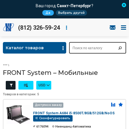
Ваш город
Санкт-Петербург
?
Да
Выбрать другой
(812) 326-59-24
Каталог товаров
FRONT System – Мобильные
USD
Товаров в категории: 5
Доступно к заказу
FRONT System A684 i5-8500T/8GB/512GB/NoOS
Сконфигурировать
6176094
Ниеншанц-Автоматика