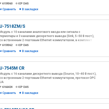
протокол OPC UA
6159360
ICP DAS
Сравнить
В закладки
U-7518ZM/S
Модуль с 10 каналами аналогового ввода или сигнала с
термопары и 3 каналами дискретного вывода (Sink, 5~50 В пост.),
со встроенным 2-портовым Ethernet-коммутатором, в комплект
поставки входит DB-1820, протокол OPC UA
6159362
ICP DAS
Сравнить
В закладки
U-7545M CR
Модуль с 16 каналами дискретного вывода (Source, 10~40 В пост.),
со встроенным 2-портовым Ethernet-коммутатором, протокол OPC
UA
6166424
ICP DAS
Сравнить
В закладки