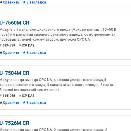
Сравнить
В закладки
U-7560M CR
Модуль с 6 каналами дискретного ввода (Мокрый контакт, 10~50 В
пост.) и 6 каналами силового релейного вывода, со встроенным 2-
портовым Ethernet-коммутатором, протокол OPC UA
6134789
ICP DAS
Сравнить
В закладки
U-7504M CR
Модуль ввода вывода OPC UA, 4 канала дискретного ввода,4
канала аналогового ввода, 4 канала аналогового вывода, 2 порта
Ethernet (встроенный коммутатор)
6141068
ICP DAS
Сравнить
В закладки
U-7526M CR
Модуль ввода вывода OPC UA, 2 канала дискретного ввода, 2