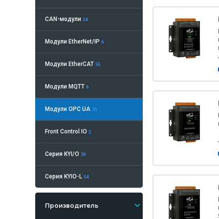
CAN-модули
24
Модули EtherNet/IP
6
Модули EtherCAT
55
Модули MQTT
6
Модули OPC UA
25
Front Control IO
2
Серия KYI/O
39
Серия KYIO-L
54
Производитель