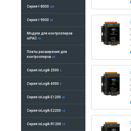
Серия I-8000
202
Серия I-9000
28
Модули для контроллеров
ioPAC
18
Платы расширения для
контроллеров
84
Серия ioLogik 2500
4
Серия ioLogik 4000
8
Серия ioLogik E1200
26
Серия ioLogik E2200
14
Серия ioLogik R1200
10