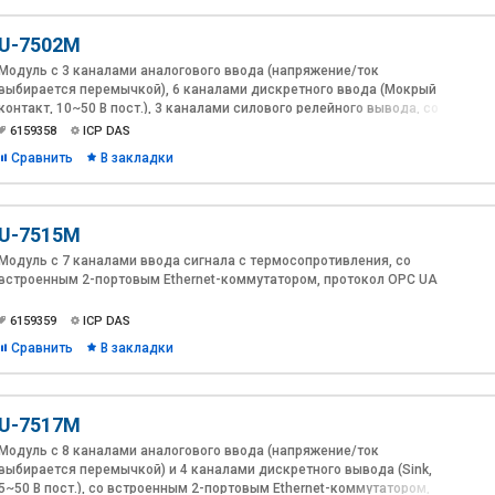
U-7502M
Модуль с 3 каналами аналогового ввода (напряжение/ток
выбирается перемычкой), 6 каналами дискретного ввода (Мокрый
контакт, 10~50 В пост.), 3 каналами силового релейного вывода, со
встроенным 2-портовым Ethernet-коммутатором, протокол OPC UA
6159358
ICP DAS
Сравнить
В закладки
U-7515M
Модуль с 7 каналами ввода сигнала с термосопротивления, со
встроенным 2-портовым Ethernet-коммутатором, протокол OPC UA
6159359
ICP DAS
Сравнить
В закладки
U-7517M
Модуль с 8 каналами аналогового ввода (напряжение/ток
выбирается перемычкой) и 4 каналами дискретного вывода (Sink,
5~50 В пост.), со встроенным 2-портовым Ethernet-коммутатором,