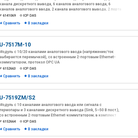
канала дискретного вывода, 6 каналов аналогового ввода, 6
каналов аналогового ввода, 2 канала аналогового вывода, 2 порта
Ethernet (встроенный коммутатор)
6141069
ICP DAS
Сравнить
В закладки
U-7517M-10
Модуль с 10/20 каналами аналогового ввода (напряжение/ток
выбирается перемычкой), со встроенным 2-портовым Ethernet-
коммутатором, протокол OPC UA
6152663
ICP DAS
Сравнить
В закладки
U-7519ZM/S2
Модуль с 10 каналами аналогового ввода или сигнала с
термопары и 3 каналами дискретного вывода (Sink, 5~50 В пост.),
со встроенным 2-портовым Ethernet-коммутатором, в комплект
поставки входит DB-1822 и и CA-252518D, протокол OPC UA
6152664
ICP DAS
Сравнить
В закладки