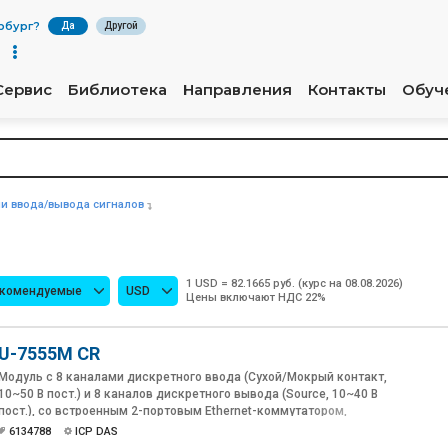
рбург
?
Да
Другой
Сервис
Библиотека
Направления
Контакты
Обуч
и ввода/вывода сигналов
1 USD = 82.1665 руб. (курс на 08.08.2026)
екомендуемые
USD
Цены включают НДС 22%
U-7555M CR
Модуль с 8 каналами дискретного ввода (Сухой/Мокрый контакт,
10~50 В пост.) и 8 каналов дискретного вывода (Source, 10~40 В
пост.), со встроенным 2-портовым Ethernet-коммутатором,
протокол OPC UA
6134788
ICP DAS