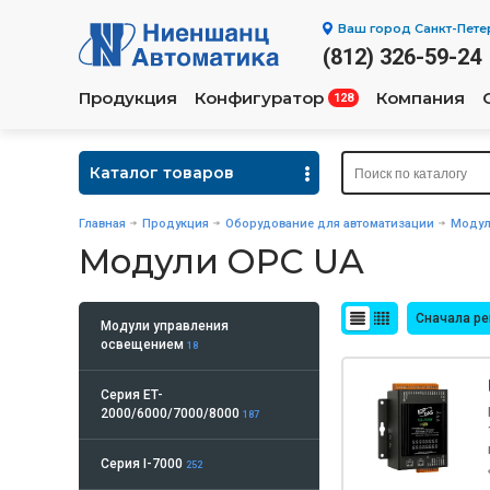
Ваш город
Санкт-Пете
(812) 326-59-24
Продукция
Конфигуратор
Компания
128
Каталог товаров
Главная
Продукция
Оборудование для автоматизации
Модул
Модули OPC UA
Сначала р
Модули управления
освещением
18
Серия ET-
2000/6000/7000/8000
187
Серия I-7000
252