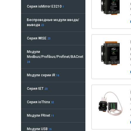
Серия ioMirror E3210
1
Беспроводные модули ввода/
вывода
23
Серия WISE
23
Модули
Modbus/Profibus/Profinet/BACnet
24
Модули серии iR
16
Серия tET
23
Серия ioThinx
32
Модули FRnet
11
Модули USB
16