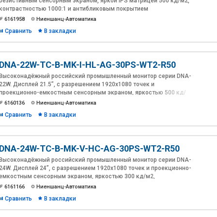
резистивным сенсорным экраном, яркой IPS матрицей 500 кд/м2,
контрастностью 1000:1 и антибликовым покрытием
6161958
Ниеншанц-Автоматика
Сравнить
В закладки
DNA-22W-TC-B-MK-I-HL-AG-30PS-WT2-R50
Высоконадёжный российский промышленный монитор серии DNA-
22W. Дисплей 21.5”, с разрешением 1920х1080 точек и
проекционно-емкостным сенсорным экраном, яркостью 500 кд/
м2 и антибликовым покрытием. Лицевая панель из алюминия
6160136
Ниеншанц-Автоматика
толщиной 10мм. Расширенный диапазон питания 12~30В DC в
Сравнить
В закладки
комплекте с адаптером 230В AC. Температура эксплуатации: -20 ~
60°C. Интерфейсы: VGA, DVI-D, HDMI.
Разработка и производство Ниеншанц-Автоматика.
DNA-24W-TC-B-MK-V-HC-AG-30PS-WT2-R50
Высоконадёжный российский промышленный монитор серии DNA-
24W. Дисплей 24”, с разрешением 1920х1080 точек и проекционно-
емкостным сенсорным экраном, яркостью 300 кд/м2,
контрастностью 5000:1 и антибликовым покрытием. Лицевая
6161166
Ниеншанц-Автоматика
панель из алюминия толщиной 10мм. Расширенный диапазон
Сравнить
В закладки
питания 12~30В DC в комплекте с адаптером 230В AC.
Температура эксплуатации: -20 ~ 60°C. Интерфейсы: VGA, DVI-D,