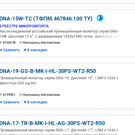
DNA-15W-TC (ТФПМ.467846.100 ТУ)
В РЕЕСТРЕ МИНПРОМТОРГА
Высоконадёжный российский промышленный монитор серии DNA-
15W. Дисплей 15.6”, с разрешением 1920х1080 точек, яркостью 450
кд/м2. Проекционно-емкостной сенсорный экран
6166378
Ниеншанц-Автоматика
Сравнить
В закладки
DNA-19-GS-B-MK-I-HL-30PS-WT2-R50
Промышленный монитор серии DNA-19. Дисплей 19", 1280 х 1024 с
яркостью 450 кд/м2.
6159931
Ниеншанц-Автоматика
Сравнить
В закладки
DNA-17-TR-B-MK-I-HL-AG-30PS-WT2-R50
Промышленный монитор серии DNA-17. Дисплей 17", 1280 х 1024 с