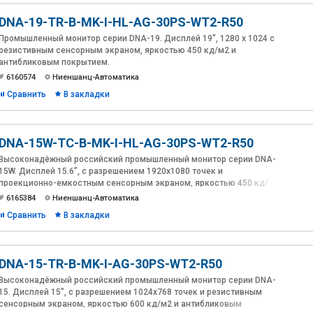
HDMI.
DNA-19-TR-B-MK-I-HL-AG-30PS-WT2-R50
Разработка и производство Ниеншанц-Автоматика.
Промышленный монитор серии DNA-19. Дисплей 19", 1280 х 1024 с
резистивным сенсорным экраном, яркостью 450 кд/м2 и
антибликовым покрытием.
6160574
Ниеншанц-Автоматика
Сравнить
В закладки
DNA-15W-TC-B-MK-I-HL-AG-30PS-WT2-R50
Высоконадёжный российский промышленный монитор серии DNA-
15W. Дисплей 15.6”, с разрешением 1920х1080 точек и
проекционно-емкостным сенсорным экраном, яркостью 450 кд/
м2 и антибликовым покрытием. Лицевая панель из алюминия
6165384
Ниеншанц-Автоматика
толщиной 10мм. Расширенный диапазон питания 12~30В DC в
Сравнить
В закладки
комплекте с адаптером 230В AC. Температура эксплуатации: -20 ~
60°C. Интерфейсы: VGA, DVI-D, HDMI.
Разработка и производство Ниеншанц-Автоматика.
DNA-15-TR-B-MK-I-AG-30PS-WT2-R50
Высоконадёжный российский промышленный монитор серии DNA-
15. Дисплей 15”, с разрешением 1024x768 точек и резистивным
сенсорным экраном, яркостью 600 кд/м2 и антибликовым