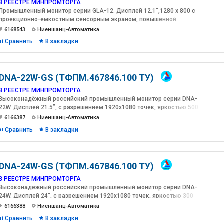
В РЕЕСТРЕ МИНПРОМТОРГА
Промышленный монитор серии GLA-12. Дисплей 12.1",1280 х 800 с
проекционно-емкостным сенсорным экраном, повышенной
яркостью 600 кд/м2 и антибликовым покрытием.
6168543
Ниеншанц-Автоматика
Сравнить
В закладки
DNA-22W-GS (ТФПМ.467846.100 ТУ)
В РЕЕСТРЕ МИНПРОМТОРГА
Высоконадёжный российский промышленный монитор серии DNA-
22W. Дисплей 21.5”, с разрешением 1920х1080 точек, яркостью 500
кд/м2. Защитное стекло с антибликовым покрытием.
6166387
Ниеншанц-Автоматика
Сравнить
В закладки
DNA-24W-GS (ТФПМ.467846.100 ТУ)
В РЕЕСТРЕ МИНПРОМТОРГА
Высоконадёжный российский промышленный монитор серии DNA-
24W. Дисплей 24”, с разрешением 1920х1080 точек, яркостью 300
кд/м2, контрастностью 5000:1. Защитное стекло с антибликовым
6166388
Ниеншанц-Автоматика
покрытием.
Сравнить
В закладки