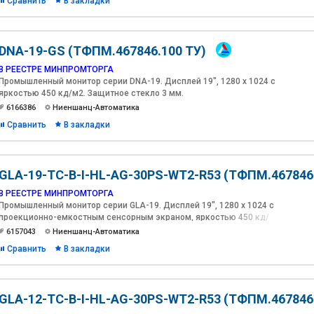
Сравнить
В закладки
DNA-19-GS (ТФПМ.467846.100 ТУ)
В РЕЕСТРЕ МИНПРОМТОРГА
Промышленный монитор серии DNA-19. Дисплей 19", 1280 х 1024 с
яркостью 450 кд/м2. Защитное стекло 3 мм.
6166386
Ниеншанц-Автоматика
Сравнить
В закладки
GLA-19-TC-B-I-HL-AG-30PS-WT2-R53 (ТФПМ.467846
В РЕЕСТРЕ МИНПРОМТОРГА
Промышленный монитор серии GLA-19. Дисплей 19", 1280 х 1024 с
проекционно-емкостным сенсорным экраном, яркостью 450 кд/
м2 и антибликовым покрытием.
6157043
Ниеншанц-Автоматика
Сравнить
В закладки
GLA-12-TС-B-I-HL-AG-30PS-WT2-R53 (ТФПМ.467846