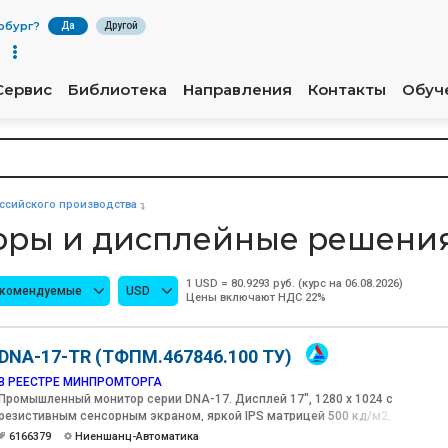
рбург
?
Да
Другой
Сервис
Библиотека
Направления
Контакты
Обуч
сийского производства
торы и дисплейные решени
1 USD = 80.9293 руб. (курс на 06.08.2026)
екомендуемые
USD
Цены включают НДС 22%
DNA-17-TR (ТФПМ.467846.100 ТУ)
В РЕЕСТРЕ МИНПРОМТОРГА
Промышленный монитор серии DNA-17. Дисплей 17", 1280 х 1024 с
резистивным сенсорным экраном, яркой IPS матрицей 500 кд/м2,
контрастностью 1000:1 и антибликовым покрытием
6166379
Ниеншанц-Автоматика