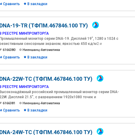
Сравнить
В закладки
DNA-19-TR (ТФПМ.467846.100 ТУ)
В РЕЕСТРЕ МИНПРОМТОРГА
Промышленный монитор серии DNA-19. Дисплей 19", 1280 х 1024 с
резистивным сенсорным экраном, яркостью 450 кд/м2 и
антибликовым покрытием.
6166380
Ниеншанц-Автоматика
Сравнить
В закладки
DNA-22W-TC (ТФПМ.467846.100 ТУ)
В РЕЕСТРЕ МИНПРОМТОРГА
Высоконадёжный российский промышленный монитор серии DNA-
22W. Дисплей 21.5”, с разрешением 1920х1080 точек и
проекционно-емкостным сенсорным экраном, яркостью 500 кд/
6166381
Ниеншанц-Автоматика
м2 и антибликовым покрытием.
Сравнить
В закладки
DNA-24W-TC (ТФПМ.467846.100 ТУ)