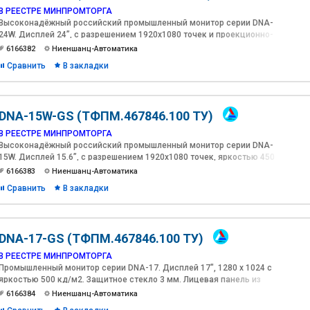
В РЕЕСТРЕ МИНПРОМТОРГА
Высоконадёжный российский промышленный монитор серии DNA-
24W. Дисплей 24”, с разрешением 1920х1080 точек и проекционно-
емкостным сенсорным экраном, яркостью 300 кд/м2,
6166382
Ниеншанц-Автоматика
контрастностью 5000:1 и антибликовым покрытием.
Сравнить
В закладки
DNA-15W-GS (ТФПМ.467846.100 ТУ)
В РЕЕСТРЕ МИНПРОМТОРГА
Высоконадёжный российский промышленный монитор серии DNA-
15W. Дисплей 15.6”, с разрешением 1920х1080 точек, яркостью 450
кд/м2. Защитное стекло с антибликовым покрытием.
6166383
Ниеншанц-Автоматика
Сравнить
В закладки
DNA-17-GS (ТФПМ.467846.100 ТУ)
В РЕЕСТРЕ МИНПРОМТОРГА
Промышленный монитор серии DNA-17. Дисплей 17", 1280 х 1024 с
яркостью 500 кд/м2. Защитное стекло 3 мм. Лицевая панель из
алюминия толщиной 10мм.
6166384
Ниеншанц-Автоматика