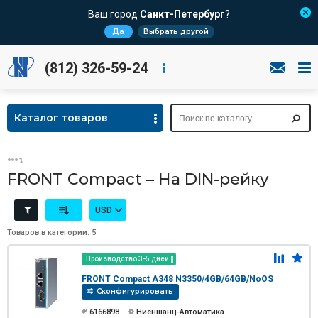
Ваш город
Санкт-Петербург
?
Да
Выбрать другой
(812) 326-59-24
Каталог товаров
FRONT Compact – На DIN-рейку
USD
Товаров в категории: 5
Производство 3-5 дней
FRONT Compact A348 N3350/4GB/64GB/NoOS
Сконфигурировать
6166898
Ниеншанц-Автоматика