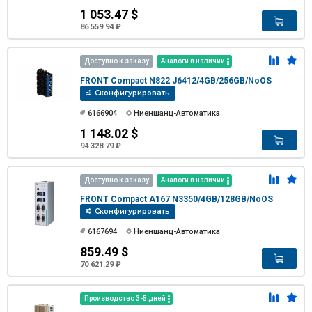
1 053.47 $
86 559.94 ₽
Доступно к заказу
Аналоги в наличии
FRONT Compact N822 J6412/4GB/256GB/NoOS
Сконфигурировать
6166904
Ниеншанц-Автоматика
1 148.02 $
94 328.79 ₽
Доступно к заказу
Аналоги в наличии
FRONT Compact A167 N3350/4GB/128GB/NoOS
Сконфигурировать
6167694
Ниеншанц-Автоматика
859.49 $
70 621.29 ₽
Производство 3-5 дней