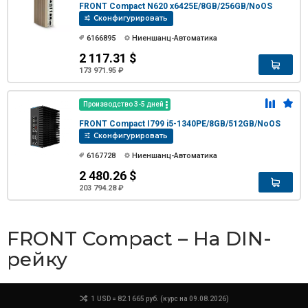
FRONT Compact N620 x6425E/8GB/256GB/NoOS
Сконфигурировать
6166895
Ниеншанц-Автоматика
2 117.31 $
173 971.95 ₽
Производство 3-5 дней
FRONT Compact I799 i5-1340PE/8GB/512GB/NoOS
Сконфигурировать
6167728
Ниеншанц-Автоматика
2 480.26 $
203 794.28 ₽
FRONT Compact – На DIN-
рейку
1 USD = 82.1665 руб. (курс на 09.08.2026)