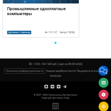
Промышленные одноплатные
компьютеры
Целевая страница
191167
Август’2026
1 USD = 82.1665 руб. (курс на 08.08.2026)
Политика конфиденциальности
Нашли ошибку в тексте? Выделите ее и нажмите
Ctrl+Enter
© 2007—2026 «Ниеншанц-Автоматика»
Copyright: фотобанк
Лори