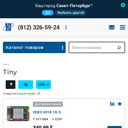
Ваш город
Санкт-Петербург
?
Да
Выбрать другой
(812) 326-59-24
Каталог товаров
Tiny
USD
Товаров в категории: 23
Доступно к заказу
VDX2-6518-1G-S
6111064
ICOP
340.99 $