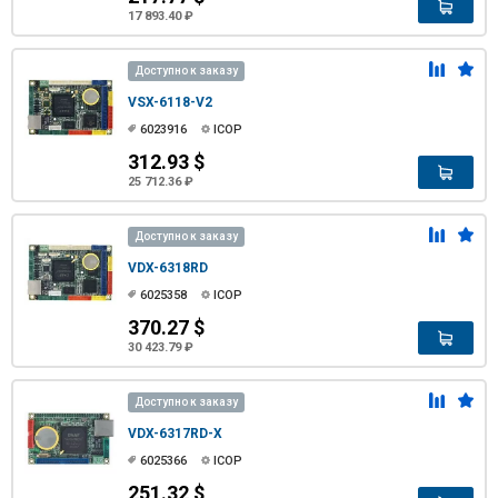
17 893.40 ₽
Доступно к заказу
VSX-6118-V2
6023916
ICOP
312.93 $
25 712.36 ₽
Доступно к заказу
VDX-6318RD
6025358
ICOP
370.27 $
30 423.79 ₽
Доступно к заказу
VDX-6317RD-X
6025366
ICOP
251.32 $