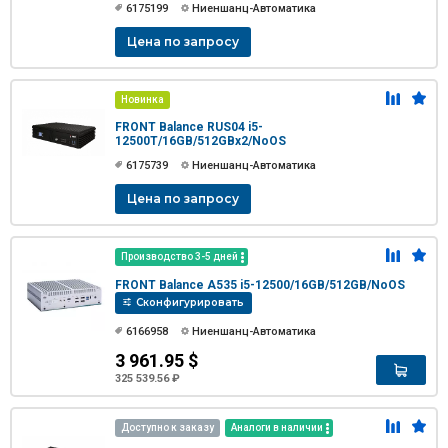
6175199
Ниеншанц-Автоматика
Цена по запросу
Новинка
FRONT Balance RUS04 i5-
12500T/16GB/512GBx2/NoOS
6175739
Ниеншанц-Автоматика
Цена по запросу
Производство 3-5 дней
FRONT Balance A535 i5-12500/16GB/512GB/NoOS
Сконфигурировать
6166958
Ниеншанц-Автоматика
3 961.95 $
325 539.56 ₽
Доступно к заказу
Аналоги в наличии