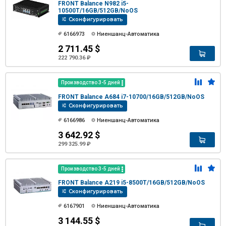
FRONT Balance N982 i5-
10500T/16GB/512GB/NoOS
Сконфигурировать
6166973
Ниеншанц-Автоматика
2 711.45 $
222 790.36 ₽
Производство 3-5 дней
FRONT Balance A684 i7-10700/16GB/512GB/NoOS
Сконфигурировать
6166986
Ниеншанц-Автоматика
3 642.92 $
299 325.99 ₽
Производство 3-5 дней
FRONT Balance A219 i5-8500T/16GB/512GB/NoOS
Сконфигурировать
6167901
Ниеншанц-Автоматика
3 144.55 $