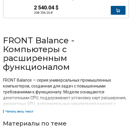
2 540.04 $
208 706.20 ₽
FRONT Balance -
Компьютеры с
расширенным
функционалом
FRONT Balance — серия универсальных промышленных
компьютеров, созданная для задач с повышенными
требованиями к функционалу. Модели оснащаются
десктопными CPU, поддерживают установку карт расширения,
дискретных GPU, дополнительных накопителей и кассет с
аппаратным RAID. Имеют широкий диапазон питания, гибкие
Читать весь текст
варианты монтажа, большую вариативность интерфейсов,
доступны в исполнении с пассивным или комбинированным
Материалы по теме
охлаждением. Серию выбирают для проектов, где нужна