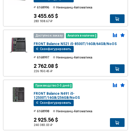
6168996
Ниеншанц-Автоматика
3 455.65 $
283 938.67 ₽
Доступно к заказу
Аналоги в наличии
FRONT Balance N521 i5-8500T/16GB/64GB/NoOS
Сконфигурировать
6168997
Ниеншанц-Автоматика
2 762.08 $
226 950.45 ₽
Производство 3-5 дней
FRONT Balance N491 i5-
12500T/16GB/256GB/NoOS
Сконфигурировать
6168998
Ниеншанц-Автоматика
2 925.56 $
240 383.03 ₽