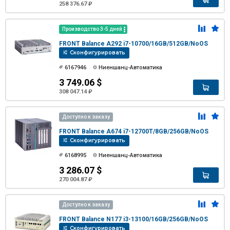
258 376.67 ₽
Производство 3-5 дней
FRONT Balance A292 i7-10700/16GB/512GB/NoOS
Сконфигурировать
6167946
Ниеншанц-Автоматика
3 749.06 $
308 047.14 ₽
Доступно к заказу
FRONT Balance A674 i7-12700T/8GB/256GB/NoOS
Сконфигурировать
6168995
Ниеншанц-Автоматика
3 286.07 $
270 004.87 ₽
Доступно к заказу
FRONT Balance N177 i3-13100/16GB/256GB/NoOS
Сконфигурировать