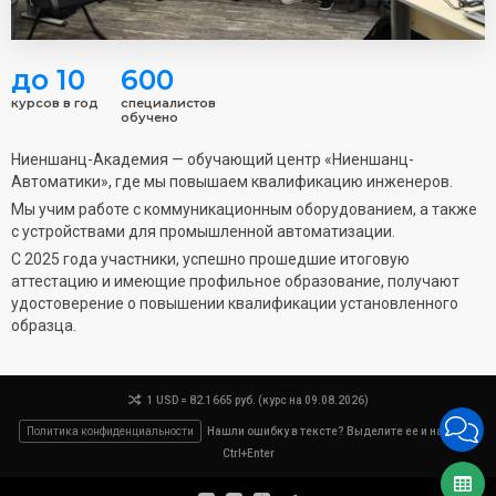
до 10
600
курсов в год
специалистов
обучено
Ниеншанц-Академия — обучающий центр «Ниеншанц-
Автоматики», где мы повышаем квалификацию инженеров.
Мы учим работе с коммуникационным оборудованием, а также
с устройствами для промышленной автоматизации.
С 2025 года участники, успешно прошедшие итоговую
аттестацию и имеющие профильное образование, получают
удостоверение о повышении квалификации установленного
образца.
1 USD = 82.1665 руб. (курс на 09.08.2026)
Политика конфиденциальности
Нашли ошибку в тексте? Выделите ее и нажмите
Ctrl+Enter