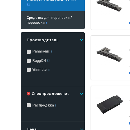
32
Средства для переноски /
перевозки
6
Производитель
Panasonic
8
RuggON
13
Winmate
11
Спецпредложения
Распродажа
5
Цена