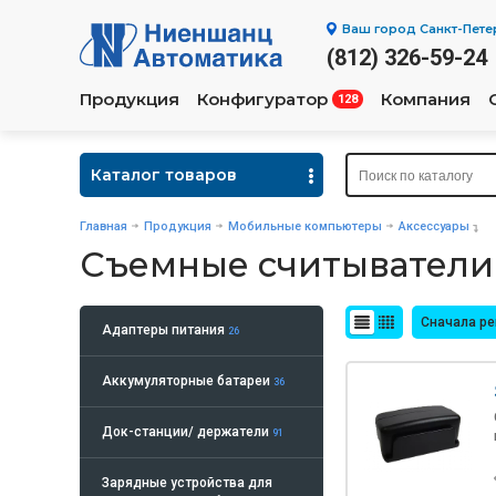
Ваш город
Санкт-Пете
(812) 326-59-24
Продукция
Конфигуратор
Компания
128
Каталог товаров
Главная
Продукция
Мобильные компьютеры
Аксессуары
Съемные считыватели
Сначала р
Адаптеры питания
26
Аккумуляторные батареи
36
Док-станции/ держатели
91
Зарядные устройства для