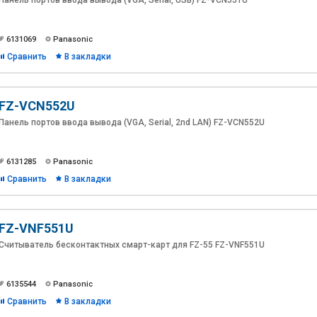
Панель портов ввода вывода (VGA, Serial, USB) FZ-VCN551U
6131069
Panasonic
Сравнить
В закладки
FZ-VCN552U
Панель портов ввода вывода (VGA, Serial, 2nd LAN) FZ-VCN552U
6131285
Panasonic
Сравнить
В закладки
FZ-VNF551U
Считыватель бесконтактных смарт-карт для FZ-55 FZ-VNF551U
6135544
Panasonic
Сравнить
В закладки