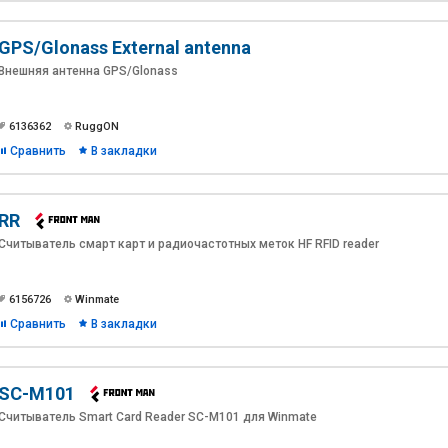
GPS/Glonass External antenna
Внешняя антенна GPS/Glonass
6136362
RuggON
Сравнить
В закладки
RR
Считыватель смарт карт и радиочастотных меток HF RFID reader
6156726
Winmate
Сравнить
В закладки
SC-M101
Считыватель Smart Card Reader SC-M101 для Winmate