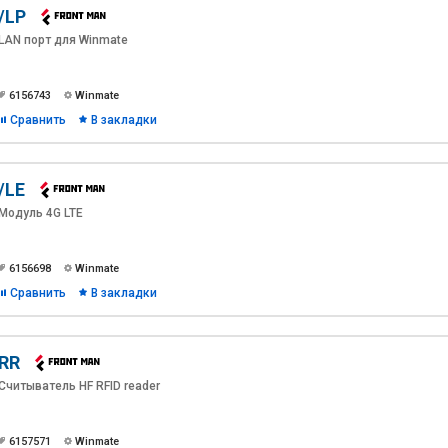
/LP
LAN порт для Winmate
6156743
Winmate
Сравнить
В закладки
/LE
Модуль 4G LTE
6156698
Winmate
Сравнить
В закладки
RR
Считыватель HF RFID reader
6157571
Winmate