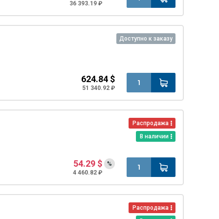
36 393.19 ₽
Доступно к заказу
624.84 $
51 340.92 ₽
Распродажа
В наличии
54.29 $
%
4 460.82 ₽
Распродажа