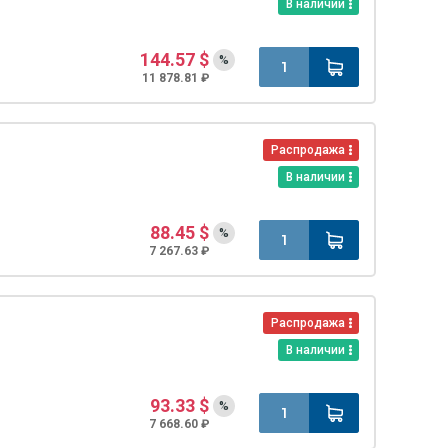
В наличии
144.57 $
%
11 878.81 ₽
Распродажа
В наличии
88.45 $
%
7 267.63 ₽
Распродажа
В наличии
93.33 $
%
7 668.60 ₽