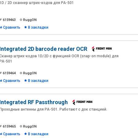
1D / 2D сканнер штрих-кодов для PA-501
6159463
RuggON
Сравнить
В закладки
Integrated 2D barcode reader OCR
Сканер штрих-кодов 1D/2D с функцией OCR (snap-on module) для
PA-501
6159464
RuggON
Сравнить
В закладки
Integrated RF Passthrough
Проходные антенны для PA-501. Работают с док станцией.
6159465
RuggON
Сравнить
В закладки