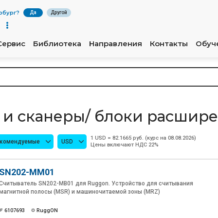
рбург
?
Да
Другой
Сервис
Библиотека
Направления
Контакты
Обуч
 и сканеры/ блоки расшир
1 USD = 82.1665 руб. (курс на 08.08.2026)
екомендуемые
USD
Цены включают НДС 22%
SN202-MM01
Считыватель SN202-MB01 для Ruggon. Устройство для считывания
магнитной полосы (MSR) и машиночитаемой зоны (MRZ)
6107693
RuggON