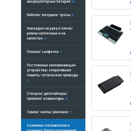
аккумуляторных батарей
24
Кабели/ заглушки/ тросы
41
Накладки на руку и плечи/
ремни наплечные и на
запястье
37
Пленки/ салфетки
11
Постоянные запоминающие
устройства/ оперативная
память/ оптические приводы
4
Стилусы/ дигитайзеры/
привязи/ клавиатуры
30
Сумки/ чехлы/ рюкзаки
17
Съемные считыватели и
сканеры/ блоки расширения