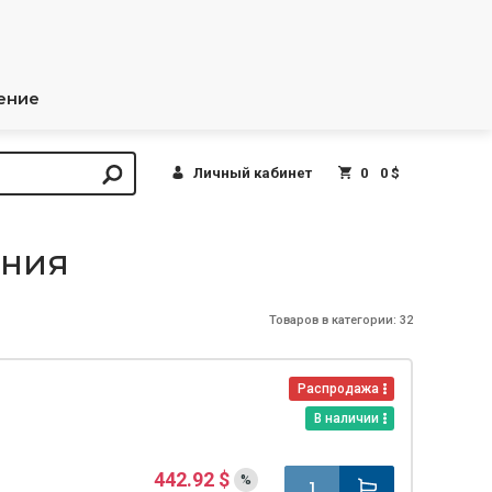
ение
Личный кабинет
0
0 $
ения
Товаров в категории: 32
Распродажа
В наличии
442.92 $
%