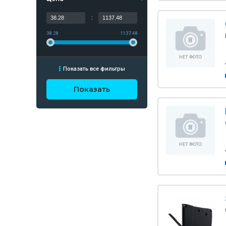
:
38.28
1137.48
Показать все фильтры
Показать