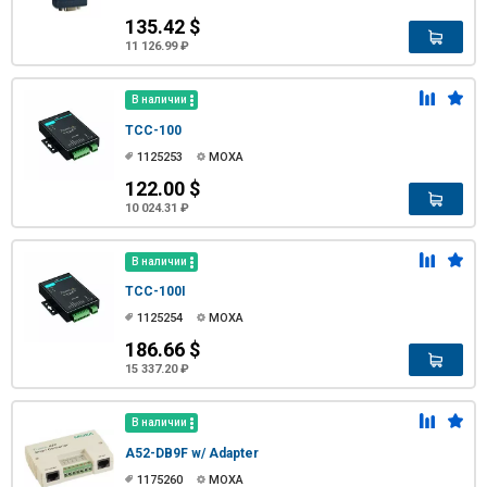
135.42 $
11 126.99 ₽
В наличии
TCC-100
1125253
MOXA
122.00 $
10 024.31 ₽
В наличии
TCC-100I
1125254
MOXA
186.66 $
15 337.20 ₽
В наличии
A52-DB9F w/ Adapter
1175260
MOXA