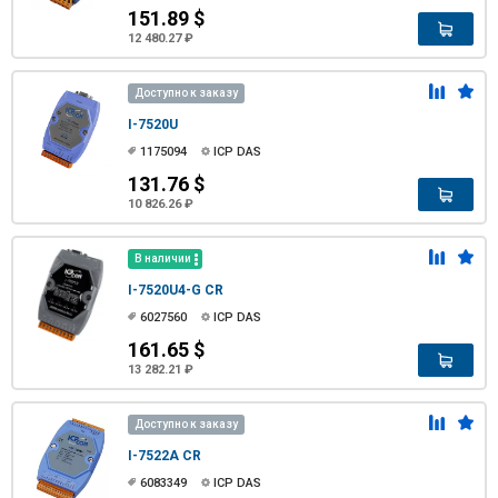
151.89 $
12 480.27 ₽
Доступно к заказу
I-7520U
1175094
ICP DAS
131.76 $
10 826.26 ₽
В наличии
I-7520U4-G CR
6027560
ICP DAS
161.65 $
13 282.21 ₽
Доступно к заказу
I-7522A CR
6083349
ICP DAS