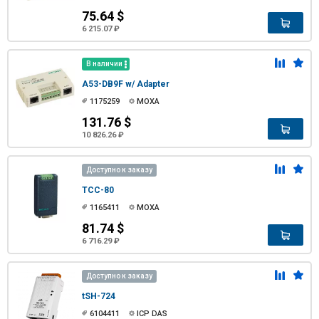
75.64 $
6 215.07 ₽
В наличии
A53-DB9F w/ Adapter
1175259
MOXA
131.76 $
10 826.26 ₽
Доступно к заказу
TCC-80
1165411
MOXA
81.74 $
6 716.29 ₽
Доступно к заказу
tSH-724
6104411
ICP DAS