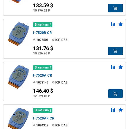
133.59 $
10 976.62 ₽
В наличии
I-7520R CR
1075501
ICP DAS
131.76 $
10 826.26 ₽
В наличии
I-7520A CR
1079147
ICP DAS
146.40 $
12 029.18 ₽
В наличии
I-7520AR CR
1094339
ICP DAS