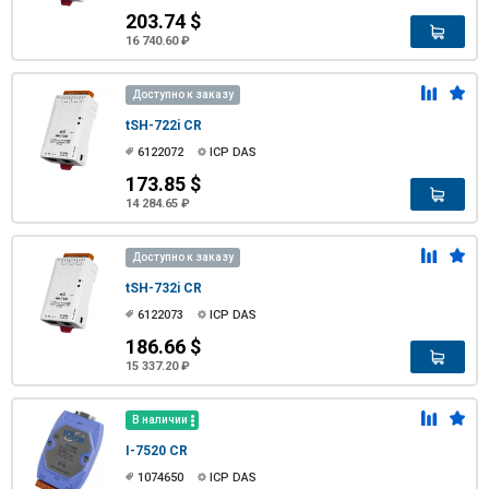
203.74 $
16 740.60 ₽
Доступно к заказу
tSH-722i CR
6122072
ICP DAS
173.85 $
14 284.65 ₽
Доступно к заказу
tSH-732i CR
6122073
ICP DAS
186.66 $
15 337.20 ₽
В наличии
I-7520 CR
1074650
ICP DAS