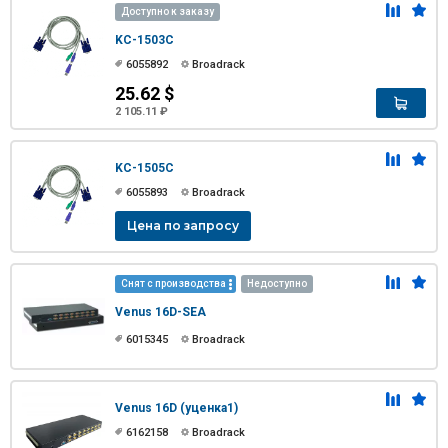
Доступно к заказу
KC-1503C
6055892
Broadrack
25.62 $
2 105.11 ₽
KC-1505C
6055893
Broadrack
Цена по запросу
Снят с производства
Недоступно
Venus 16D-SEA
6015345
Broadrack
Venus 16D (уценка1)
6162158
Broadrack