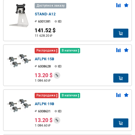
Доступно к заказу
STAND-A12
6001381
IEI
141.52 $
11 628.20 ₽
Распродажа
В наличии
AFLPK-15B
6008628
IEI
13.20 $
%
1 084.60 ₽
Распродажа
В наличии
AFLPK-19B
6008631
IEI
13.20 $
%
1 084.60 ₽