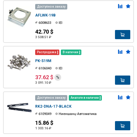
Доступно к заказу
AFLWK-19B
6008633
IEI
42.70 $
3 508.51 ₽
Распродажа
В наличии
PK-S19M
6106040
IEI
37.62 $
%
3 091.10 ₽
Доступно к заказу
Аналоги в наличии
RK2-DNA-17-BLACK
6109049
Ниеншанц-Автоматика
15.86 $
1 303.16 ₽