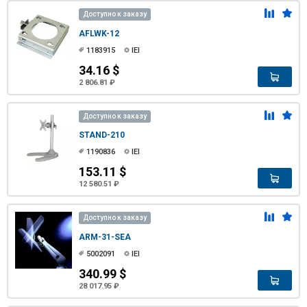
Доступно к заказу
AFLWK-12
1183915
IEI
34.16 $
2 806.81 ₽
Доступно к заказу
STAND-210
1190836
IEI
153.11 $
12 580.51 ₽
Доступно к заказу
ARM-31-SEA
5002091
IEI
340.99 $
28 017.95 ₽