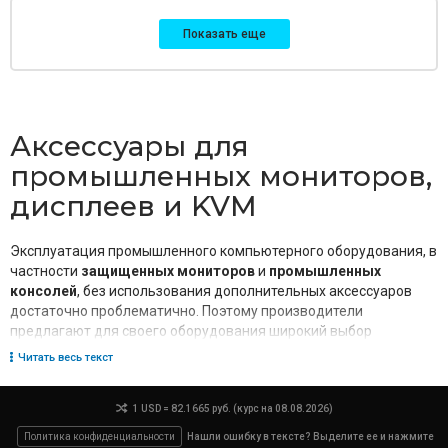
Показать еще
Аксессуары для
промышленных мониторов,
дисплеев и KVM
Эксплуатация промышленного компьютерного оборудования, в
частности
защищенных мониторов
и
промышленных
консолей
, без использования дополнительных аксессуаров
достаточно проблематично. Поэтому производители
предлагают для своего оборудования широкий выбор
элементов крепления, направляющих соединительных
Читать весь текст
кабелей, различных переходников и KVM компонентов.
Среди наиболее известных и хорошо себя зарекомендовавших
1 USD = 82.1665 руб. (курс на 08.08.2026)
брендов стоит отметить Ariesys, ACME, IEI, Winmate. Продукция
Политика конфиденциальности
Нашли ошибку в тексте? Выделите ее и нажмите