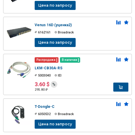
Цена по запросу
Venus 16D (уценка2)
6162161
Broadrack
Цена по запросу
Распродажа
В наличии
LKM-CB30A-RS
5003040
IEI
3.60 $
%
295.80 ₽
T-Dongle-C
6050532
Broadrack
Цена по запросу