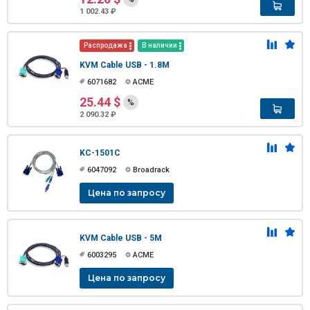
1 002.43 ₽
Распродажа
В наличии
KVM Cable USB - 1.8M
6071682
ACME
25.44 $
%
2 090.32 ₽
KC-1501C
6047092
Broadrack
Цена по запросу
KVM Cable USB - 5M
6003295
ACME
Цена по запросу