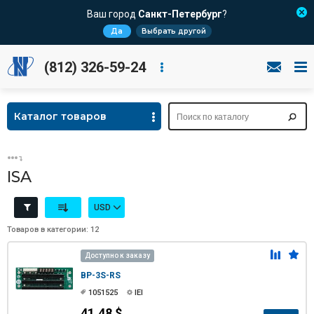
Ваш город
Санкт-Петербург
?
Да
Выбрать другой
(812) 326-59-24
Каталог товаров
ISA
USD
Товаров в категории: 12
Доступно к заказу
BP-3S-RS
1051525
IEI
41.48 $