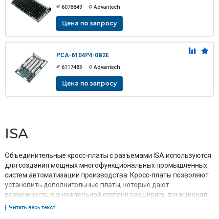
6078849
Advantech
Цена по запросу
PCA-6104P4-0B2E
6117483
Advantech
Цена по запросу
ISA
Объединительные кросс-платы с разъемами ISA используются
для создания мощных многофункциональных промышленных
систем автоматизации производства. Кросс-платы позволяют
установить дополнительные платы, которые дают
возможность в значительной степени расширить функционал
промышленного компьютера.
Читать весь текст
Производством объединительных плат занимаются лидеры