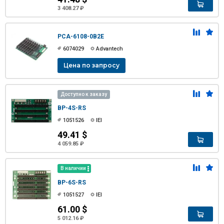
3 408.27 ₽
PCA-6108-0B2E
6074029
Advantech
Цена по запросу
Доступно к заказу
BP-4S-RS
1051526
IEI
49.41 $
4 059.85 ₽
В наличии
BP-6S-RS
1051527
IEI
61.00 $
5 012.16 ₽