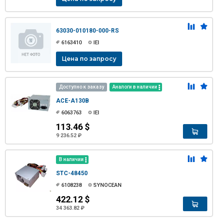
63030-010180-000-RS
6163410
IEI
Цена по запросу
Доступно к заказу
Аналоги в наличии
ACE-A130B
6063763
IEI
113.46 $
9 236.52 ₽
В наличии
STC-48450
6108238
SYNOCEAN
422.12 $
34 363.82 ₽