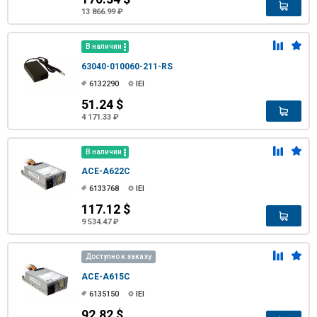
13 866.99 ₽
В наличии
63040-010060-211-RS
6132290
IEI
51.24 $
4 171.33 ₽
В наличии
ACE-A622C
6133768
IEI
117.12 $
9 534.47 ₽
Доступно к заказу
ACE-A615C
6135150
IEI
92.82 $