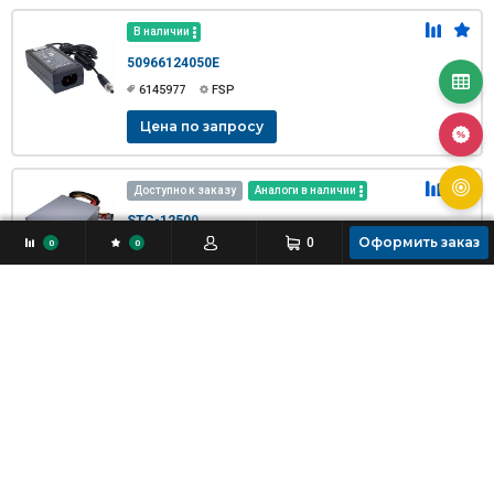
В наличии
50966124050E
6145977
FSP
Цена по запросу
Доступно к заказу
Аналоги в наличии
STC-12500
Оформить заказ
0
0
0
6078808
SYNOCEAN
969.29 $
78 907.67 ₽
В наличии
50904B24010E
6145275
FSP
218.99 $
17 827.47 ₽