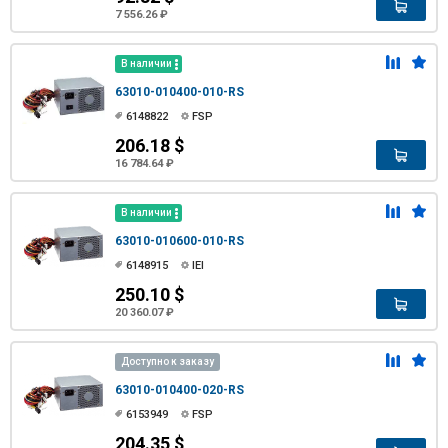
7 556.26 ₽
В наличии
63010-010400-010-RS
6148822
FSP
206.18 $
16 784.64 ₽
В наличии
63010-010600-010-RS
6148915
IEI
250.10 $
20 360.07 ₽
Доступно к заказу
63010-010400-020-RS
6153949
FSP
204.35 $