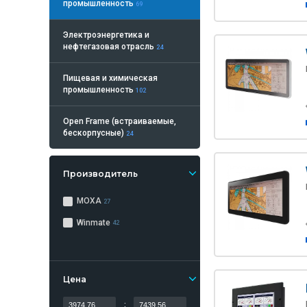
промышленность
69
Электроэнергетика и
нефтегазовая отрасль
24
Пищевая и химическая
промышленность
102
Open Frame (встраиваемые,
бескорпусные)
24
Производитель
MOXA
27
Winmate
42
Цена
: