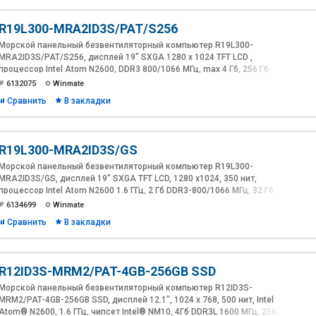
R19L300-MRA2ID3S/PAT/S256
Морской панельный безвентиляторный компьютер R19L300-
MRA2ID3S/PAT/S256, дисплей 19" SXGA 1280 x 1024 TFT LCD ,
процессор Intel Atom N2600, DDR3 800/1066 МГц, max 4 Гб, 256 Гб
SSD, 2 x GbE LAN, 1 x VGA, 4 x RS232, 1 x RS232/422/485, 4 x
6132075
Winmate
RS422/485 (опция), 2 x USB 2.0, IP66, 9~36 В DC
Сравнить
В закладки
R19L300-MRA2ID3S/GS
Морской панельный безвентиляторный компьютер R19L300-
MRA2ID3S/GS, дисплей 19" SXGA TFT LCD, 1280 x1024, 350 нит,
процессор Intel Atom N2600 1.6 ГГц, 2 Гб DDR3-800/1066 МГц, 32 Гб
mSATA SSD, 1 x VGA, 2 х GbE LAN, 2 x USB Type-A, 4 x RS232 ( 4 x
6134699
Winmate
изолированные RS422/485 опция), 1 x RS232/422/485,
Сравнить
В закладки
антибликовое защитное стекло, IP66, 9~36 В DC
R12ID3S-MRM2/PAT-4GB-256GB SSD
Морской панельный безвентиляторный компьютер R12ID3S-
MRM2/PAT-4GB-256GB SSD, дисплей 12.1", 1024 x 768, 500 нит, Intel
Atom® N2600, 1.6 ГГц, чипсет Intel® NM10, 4Гб DDR3L 1600 MГц, 256