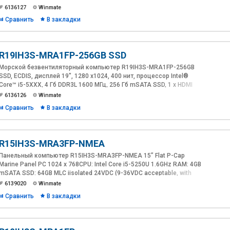
Гб mSATA SSD, 1 x VGA, 2 х GbE LAN, 2 x USB2.0, 2 x RS232 или 2 x
6136127
Winmate
изолированных RS422/485, 1 x RS232/422/485, резистивный
Сравнить
В закладки
сенсорный экран, IP66, 24В DC, DNV
R19IH3S-MRA1FP-256GB SSD
Морской безвентиляторный компьютер R19IH3S-MRA1FP-256GB
SSD, ECDIS, дисплей 19", 1280 x1024, 400 нит, процессор Intel®
Core™ i5-5XXX, 4 Гб DDR3L 1600 MГц, 256 Гб mSATA SSD, 1 x HDMI
(опция), 2 х GbE LAN, 1 x USB2.0, 2 x USB3.0, 1 x RS232/422/485, GPIO
6136126
Winmate
(опция), 4 x NMEA 0183 (опция), проекционно-емкостной
Сравнить
В закладки
сенсорный экран, IP66, 24 В DC, DNV
R15IH3S-MRA3FP-NMEA
Панельный компьютер R15IH3S-MRA3FP-NMEA 15” Flat P-Cap
Marine Panel PC 1024 x 768CPU: Intel Core i5-5250U 1.6GHz RAM: 4GB
mSATA SSD: 64GB MLC iisolated 24VDC (9-36VDC acceptable, with
terminal block + external AC/DC power adapter) with P-CAP touch wit
6139020
Winmate
Сравнить
В закладки