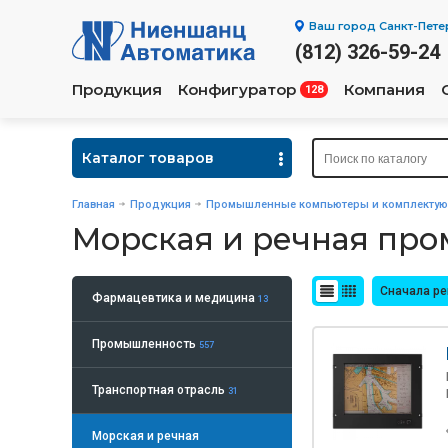
Ваш город
Санкт-Пете
(812) 326-59-24
Продукция
Конфигуратор
Компания
128
Каталог товаров
Главная
Продукция
Промышленные компьютеры и комплекту
Морская и речная пр
Сначала р
Фармацевтика и медицина
13
Промышленность
557
Транспортная отрасль
31
Морская и речная