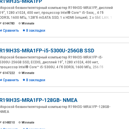
R19IH3S-MRA1FP
Морской безвентиляторный компьютер R19IH3S-MRA1FP, дисплей
19", 1280 x1024, 400 нит, процессор Intel® Core™ i5-5ххх, , 4 Гб
DDR3L 1600 MГц, 128Гб mSATA SSD, 1 x HDMI (опция), 2 х GbE LAN, 1
x USB2.0, 2 x USB3.0, 1 x RS232/422/485, GPIO (опция), 4 x NMEA 0183
6144783
Winmate
(опция), проекционно-емкостной сенсорный экран, IP66, 24 В DC,
Сравнить
В закладки
DNV
R19IH3S-MRA1FP-i5-5300U-256GB SSD
Морской безвентиляторный компьютер R19IH3S-MRA1FP-i5-
5300U-256GB SSD, ECDIS, дисплей 19", 1280 x1024, 400 нит,
процессор Intel® Core™ i5-5300U, 4 Гб DDR3L 1600 MГц, 256 Гб
mSATA SSD, 1 x HDMI (опция), 2 х GbE LAN, 1 x USB2.0, 2 x USB3.0, 1 x
6147222
Winmate
RS232/422/485, GPIO (опция), 4 x NMEA 0183 (опция), проекционно-
Сравнить
В закладки
емкостной сенсорный экран, IP66, 24 В DC, DNV
R19IH3S-MRA1FP-128GB- NMEA
Морской безвентиляторный компьютер R19IH3S-MRA1FP-128GB-
NMEA
6148310
Winmate