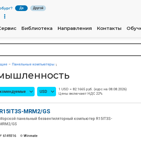
рбург
?
Да
Другой
Сервис
Библиотека
Направления
Контакты
Обуч
ющие
Панельные компьютеры
омышленность
1 USD = 82.1665 руб. (курс на 08.08.2026)
екомендуемые
USD
Цены включают НДС 22%
R15IT3S-MRM2/GS
Морской панельный безвентиляторный компьютер R15IT3S-
MRM2/GS
6149316
Winmate