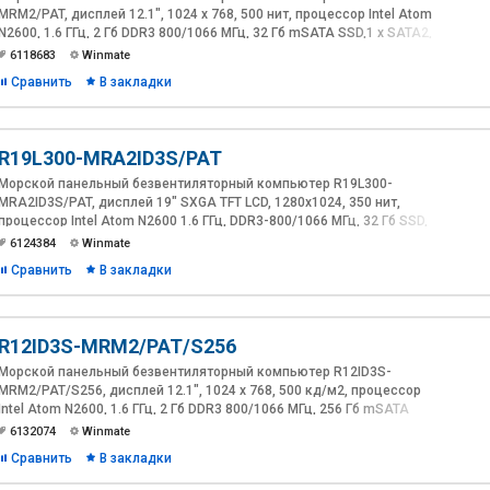
MRM2/PAT, дисплей 12.1", 1024 x 768, 500 нит, процессор Intel Atom
N2600, 1.6 ГГц, 2 Гб DDR3 800/1066 МГц, 32 Гб mSATA SSD,1 x SATA2,
1 x Mini PCIe (mSATA SSD), 1 x VGA, 2 x 10/100/1000 (RJ45), 2 x USB
6118683
Winmate
Type-A, 2 x RS232, 1 x RS232/422/485, резистивный сенсорный
Сравнить
В закладки
экран, IP65, 24 В DC (9~36 В DС допустимо), AC/DC адаптер
R19L300-MRA2ID3S/PAT
Морской панельный безвентиляторный компьютер R19L300-
MRA2ID3S/PAT, дисплей 19" SXGA TFT LCD, 1280x1024, 350 нит,
процессор Intel Atom N2600 1.6 ГГц, DDR3-800/1066 МГц, 32 Гб SSD,
1 x SATA2, 1 x VGA, 2 x GbE LAN. 2 x USB2.0, 4 x RS232 (4 х RS422/485
6124384
Winmate
опция), 1 x RS232/422/485, IP66. 9~36 D DC
Сравнить
В закладки
R12ID3S-MRM2/PAT/S256
Морской панельный безвентиляторный компьютер R12ID3S-
MRM2/PAT/S256, дисплей 12.1", 1024 x 768, 500 кд/м2, процессор
Intel Atom N2600, 1.6 ГГц, 2 Гб DDR3 800/1066 MГц, 256 Гб mSATA
SSD, 1 x SATA2, 1 x Mini PCIe (mSATA SSD), 1 x VGA, 2 x RJ-45, 2 x USB
6132074
Winmate
Type-A, 2 x RS232, 1 x RS232/422/485, резистивный сенсорный
Сравнить
В закладки
экран, IP65, 24 В DС (9~36 В DC допустимо), AC/DC внешний
адаптер