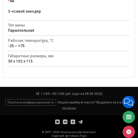
3-осевой энкодер
Тип шины
Параллельная
Рабочая температура, °C
-25 ~ +75
Габаритные размеры, мм
30 x 102 x 115
1 USD = 82.1665 руб. (курс на 08.08.2026)
Политика конфиденциальности
Нашли ошибку в тексте? Выделите ее и нажмите
Ctrl+Enter
© 2007—2026 «Ниеншанц-Автоматика»
Copyright: фотобанк
Лори