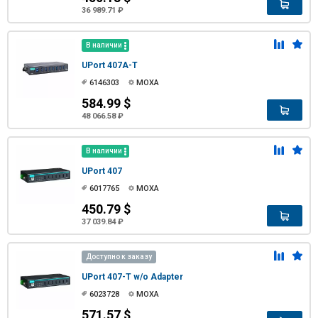
36 989.71 ₽
В наличии
UPort 407A-T
6146303
MOXA
584.99 $
48 066.58 ₽
В наличии
UPort 407
6017765
MOXA
450.79 $
37 039.84 ₽
Доступно к заказу
UPort 407-T w/o Adapter
6023728
MOXA
571.57 $