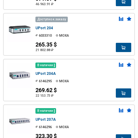
46 963.91 ₽
Доступно к заказу
UPort 204
6033310
MOXA
265.35 $
21 802.88 ₽
В наличии
UPort 204A
6146295
MOXA
269.62 $
22 153.73 ₽
В наличии
UPort 207A
6146296
MOXA
323.30 $