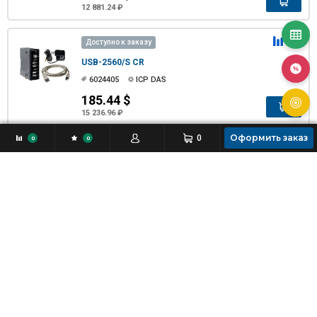
12 881.24 ₽
Доступно к заказу
USB-2560/S CR
6024405
ICP DAS
185.44 $
15 236.96 ₽
Оформить заказ
0
0
0
Доступно к заказу
USB-2562M CR
6141066
ICP DAS
199.47 $
16 389.75 ₽
Доступно к заказу
UPort 404 w/o Adapter
6106500
MOXA
358.68 $