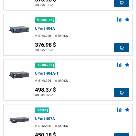
30 975.13 ₽
В наличии
UPort 404A
6146298
MOXA
376.98 $
30 975.13 ₽
В наличии
UPort 404A-T
6146299
MOXA
498.37 $
40 949.32 ₽
В пути
UPort 407A
6146300
MOXA
450.18 $