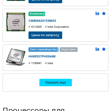
В наличии
CM8066201938603
6112425
Intel Corporation
Цена по запросу
Снят с производства
Недоступно
HH80557PH0564M
1190941
Intel
Показать еще
Процессоры для