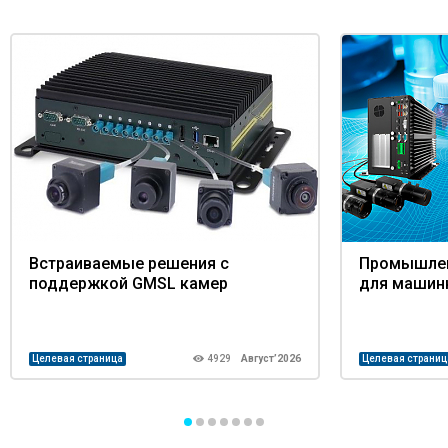
Встраиваемые решения с
Промышлен
поддержкой GMSL камер
для машин
Целевая страница
4929
Август’2026
Целевая страниц