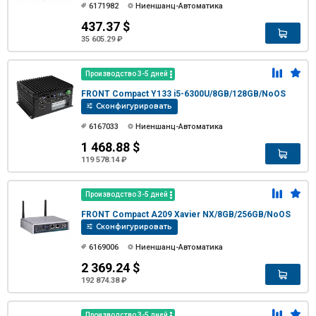
6171982
Ниеншанц-Автоматика
437.37 $
35 605.29 ₽
Производство 3-5 дней
FRONT Compact Y133 i5-6300U/8GB/128GB/NoOS
Сконфигурировать
6167033
Ниеншанц-Автоматика
1 468.88 $
119 578.14 ₽
Производство 3-5 дней
FRONT Compact A209 Xavier NX/8GB/256GB/NoOS
Сконфигурировать
6169006
Ниеншанц-Автоматика
2 369.24 $
192 874.38 ₽
Производство 3-5 дней