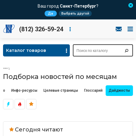
Ваш город
Санкт-Петербург
?
Да
Выбрать другой
(812) 326-59-24
Каталог товаров
Подборка новостей по месяцам
део
Инфо-ресурсы
Целевые страницы
Глоссарий
Дайджесты
Сегодня читают