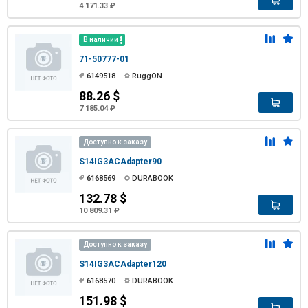
4 171.33 ₽
В наличии
71-50777-01
6149518
RuggON
88.26 $
7 185.04 ₽
Доступно к заказу
S14IG3ACAdapter90
6168569
DURABOOK
132.78 $
10 809.31 ₽
Доступно к заказу
S14IG3ACAdapter120
6168570
DURABOOK
151.98 $