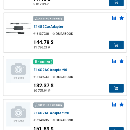
5 817.39 ₽
Доступно к заказу
Z14G2CarAdapter
6137238
DURABOOK
144.78 $
11 786.21 ₽
В наличии
Z14G2ACAdapter90
6149233
DURABOOK
132.37 $
10 775.94 ₽
Доступно к заказу
Z14G2ACAdapter120
6149235
DURABOOK
151.89 $