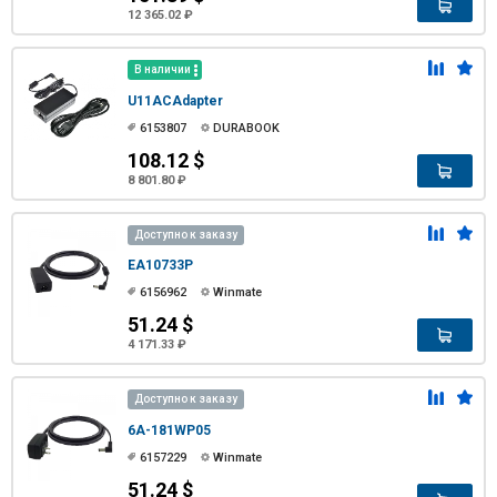
12 365.02 ₽
В наличии
U11ACAdapter
6153807
DURABOOK
108.12 $
8 801.80 ₽
Доступно к заказу
EA10733P
6156962
Winmate
51.24 $
4 171.33 ₽
Доступно к заказу
6A-181WP05
6157229
Winmate
51.24 $