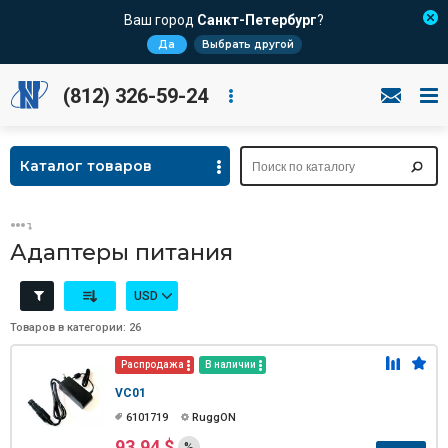
Ваш город
Санкт-Петербург
?
Да
Выбрать другой
(812) 326-59-24
Каталог товаров
Адаптеры питания
USD
Товаров в категории: 26
Распродажа
В наличии
VC01
6101719
RuggON
93.94 $
%