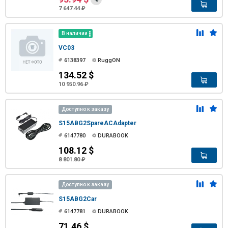
7 647.44 ₽
В наличии
VC03
6138397
RuggON
134.52 $
10 950.96 ₽
Доступно к заказу
S15ABG2SpareACAdapter
6147780
DURABOOK
108.12 $
8 801.80 ₽
Доступно к заказу
S15ABG2Car
6147781
DURABOOK
71.46 $