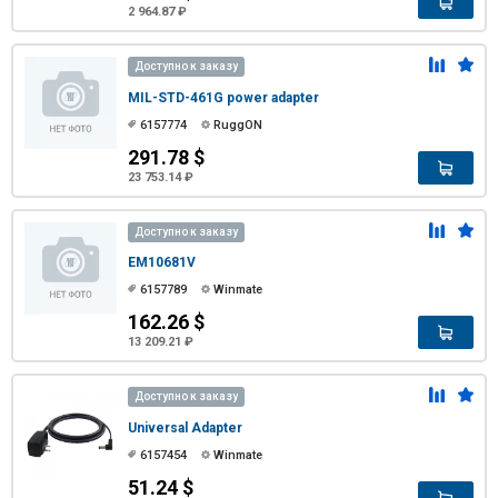
2 964.87 ₽
Доступно к заказу
MIL-STD-461G power adapter
6157774
RuggON
291.78 $
23 753.14 ₽
Доступно к заказу
EM10681V
6157789
Winmate
162.26 $
13 209.21 ₽
Доступно к заказу
Universal Adapter
6157454
Winmate
51.24 $