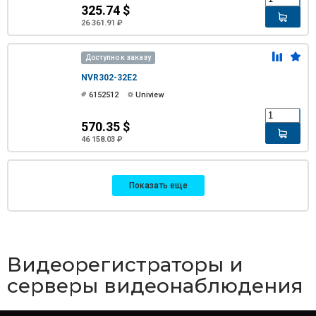
325.74 $
26 361.91 ₽
Доступно к заказу
NVR302-32E2
6152512
Uniview
570.35 $
46 158.03 ₽
Показать еще
Видеорегистраторы и
серверы видеонаблюдения