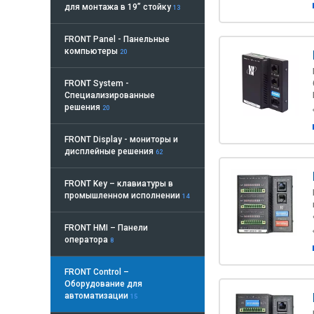
для монтажа в 19” стойку
13
FRONT Panel - Панельные
компьютеры
20
FRONT System -
Cпециализированные
решения
20
FRONT Display - мониторы и
дисплейные решения
62
FRONT Key – клавиатуры в
промышленном исполнении
14
FRONT HMI – Панели
оператора
8
FRONT Control –
Оборудование для
автоматизации
15