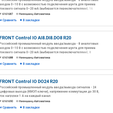
Российский промышленный модуль ввода/вывода - 8 аналоговых
входов 0–10 В с возможностью подключения шунта для приема
токового сигнала 0–20 мА (выбирается переключателями), 16
цифровых неизолированных входа с подтяжкой в логическую "1"
6161687
Ниеншанц-Автоматика
для приема «сухого контакта», или в логический "0" для приема
Сравнить
В закладки
сигналов от уровней TTL до 24 В (выбирается переключателями).
FRONT Control IO AI8.DI8.DO8 R20
Российский промышленный модуль ввода/вывода - 8 аналоговых
входов 0–10 В с возможностью подключения шунта для приема
токового сигнала 0–20 мА (выбирается переключателями), 8
цифровых неизолированных входа с подтяжкой в логическую "1"
6161688
Ниеншанц-Автоматика
для приема «сухого контакта», или в логический "0" для приема
Сравнить
В закладки
сигналов от уровней TTL до 24 В (выбирается переключателем), 8
цифровых выходов (КМОП ключи), напряжение коммутации до 30
В, ток нагрузки 1 А на каждый канал.
FRONT Control IO DO24 R20
Российский промышленный модуль ввода/вывода сигналов - 24
цифровых выхода (КМОП ключи), напряжение коммутации до 30 В,
ток нагрузки 1 А на каждый канал.
6161690
Ниеншанц-Автоматика
Сравнить
В закладки