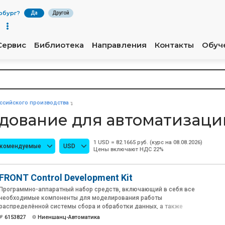
рбург
?
Да
Другой
Сервис
Библиотека
Направления
Контакты
Обуч
сийского производства
удование для автоматизаци
1 USD = 82.1665 руб. (курс на 08.08.2026)
екомендуемые
USD
Цены включают НДС 22%
FRONT Control Development Kit
Программно-аппаратный набор средств, включающий в себя все
необходимые компоненты для моделирования работы
распределённой системы сбора и обработки данных, а также
управления исполнительными устройствами.
6153827
Ниеншанц-Автоматика