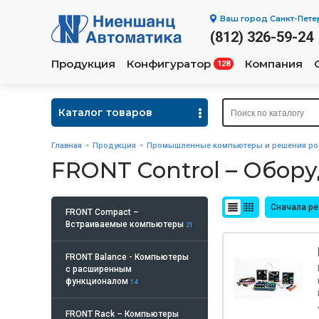
Ваш город
Санкт-Пете
(812) 326-59-24
Продукция
Конфигуратор
Компания
128
Каталог товаров
Главная
Продукция
Промышленные компьютеры и решения рос
FRONT Control – Обор
Сначала р
FRONT Compact –
Встраиваемые компьютеры
21
FRONT Balance - Компьютеры
с расширенным
функционалом
14
FRONT Rack – Компьютеры