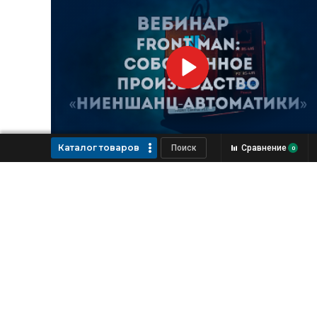
Каталог товаров
Сравнение
0
Вебинар «FRONT Man: собственное
производство «Ниеншанц-Автоматики»
Видео
7280
Июнь’2023
Поставка и производство
оборудования для промышленной