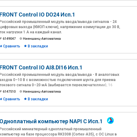
FRONT Control IO DO24 Исп.1
Российский промышленный модуль ввода/вывода сигналов - 24
цифровых выхода (КМОП ключи), напряжение коммутации до 30 В,
ток нагрузки 1 А на каждый канал.
6149047
Ниеншанц-Автоматика
Сравнить
В закладки
FRONT Control IO AI8.DI16 Исп.1
Российский промышленный модуль ввода/вывода - 8 аналоговых
входов 0–10 В с возможностью подключения шунта для приема
токового сигнала 0–20 мА (выбирается переключателями), 16
цифровых неизолированных входа с подтяжкой в логическую "1"
6147510
Ниеншанц-Автоматика
для приема «сухого контакта».
Сравнить
В закладки
Одноплатный компьютер NAPI C Исп.1
Российский миниатюрный одноплатный промышленный
компьютер на базе процессора RK3308 (Cortex-A35), c ОС Linux в