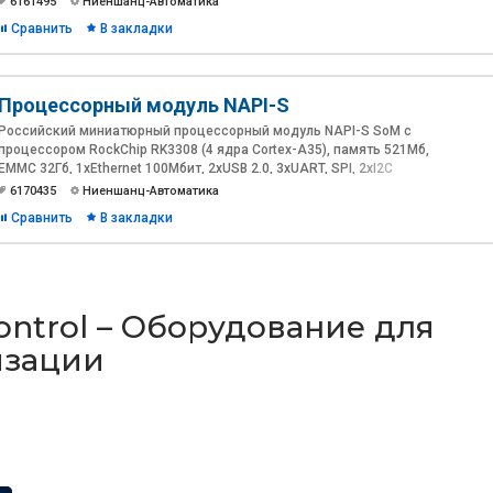
6161495
Ниеншанц-Автоматика
Сравнить
В закладки
Процессорный модуль NAPI-S
Российский миниатюрный процессорный модуль NAPI-S SoM с
процессором RockChip RK3308 (4 ядра Cortex-A35), память 521Мб,
ЕММС 32Гб, 1хEthernet 100Мбит, 2xUSB 2.0, 3xUART, SPI, 2xI2C
6170435
Ниеншанц-Автоматика
Сравнить
В закладки
ntrol – Оборудование для
изации