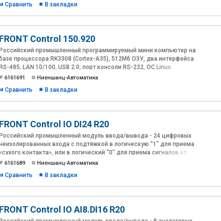
Сравнить
В закладки
FRONT Control 150.920
Российский промышленный программируемый мини компьютер на
базе процессора RK3308 (Cortex-A35), 512Мб ОЗУ, два интерфейса
RS-485, LAN 10/100, USB 2.0, порт консоли RS-232, ОС Linux.
6161691
Ниеншанц-Автоматика
Сравнить
В закладки
FRONT Control IO DI24 R20
Российский промышленный модуль ввода/вывода - 24 цифровых
неизолированных входа с подтяжкой в логическую "1" для приема
«сухого контакта», или в логический "0" для приема сигналов от
уровней TTL до 24 В (выбирается переключателями).
6161689
Ниеншанц-Автоматика
Сравнить
В закладки
FRONT Control IO AI8.DI16 R20