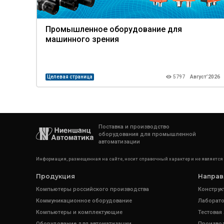
Промышленное оборудование для
машинного зрения
Целевая страница
5797
Август’2026
Поставка и производство
оборудования для промышленной
автоматизации
Информация, размещенная на сайте, носит справочный характер и не является
Продукция
Направ
Компьютеры российского производства
Конструк
Коммуникационное оборудование
Лаборато
Компьютеры и комплектующие
Тестовая
Оборудование для автоматизации
Произво