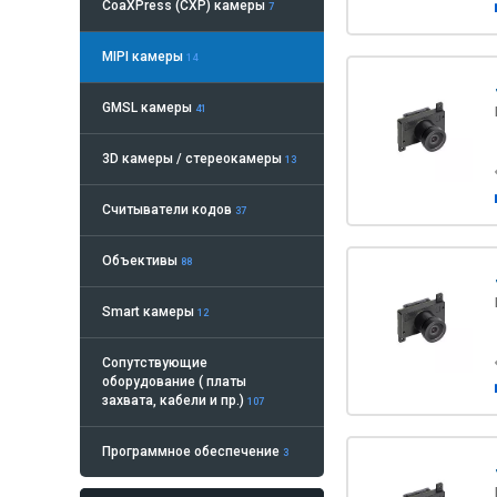
CoaXPress (CXP) камеры
7
MIPI камеры
14
GMSL камеры
41
3D камеры / стереокамеры
13
Считыватели кодов
37
Объективы
88
Smart камеры
12
Сопутствующие
оборудование ( платы
захвата, кабели и пр.)
107
Программное обеспечение
3