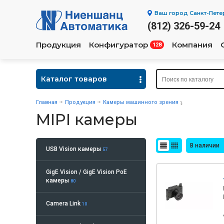
Ваш город
Санкт-Пете
(812) 326-59-24
Продукция
Конфигуратор
Компания
128
Каталог товаров
Главная
Продукция
Камеры машинного зрения
MIPI камеры
В наличии
USB Vision камеры
57
GigE Vision / GigE Vision PoE
камеры
80
Camera Link
10