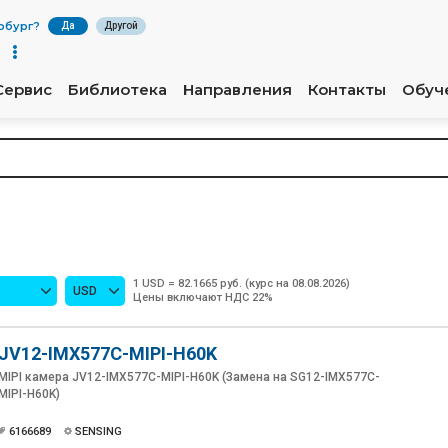
рбург
?
Да
Другой
Сервис
Библиотека
Направления
Контакты
Обуч
1 USD = 82.1665 руб. (курс на 08.08.2026)
USD
Цены включают НДС 22%
JV12-IMX577C-MIPI-H60K
MIPI камера JV12-IMX577C-MIPI-H60K (Замена на SG12-IMX577C-
MIPI-H60K)
6166689
SENSING