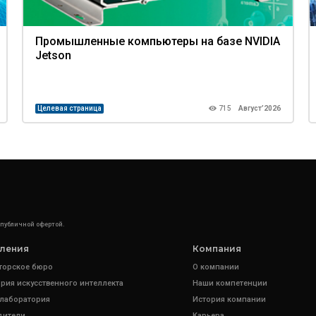
Промышленные компьютеры на базе NVIDIA
Jetson
Целевая страница
715
Август’2026
 публичной офертой.
ления
Компания
торское бюро
О компании
рия искусственного интеллекта
Наши компетенции
 лаборатория
История компании
дители
Карьера