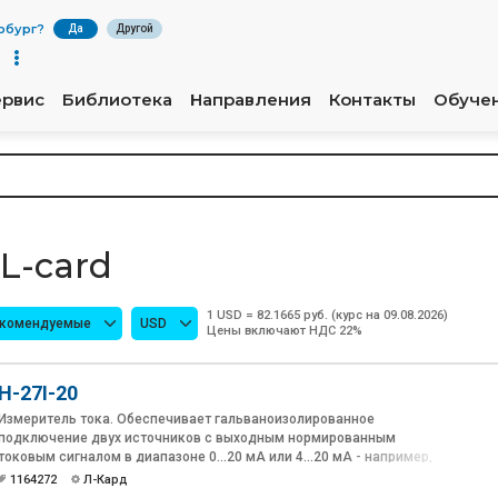
рбург
?
Да
Другой
ервис
Библиотека
Направления
Контакты
Обуче
L-card
1 USD = 82.1665 руб. (курс на 09.08.2026)
екомендуемые
USD
Цены включают НДС 22%
H-27I-20
Измеритель тока. Обеспечивает гальваноизолированное
подключение двух источников с выходным нормированным
токовым сигналом в диапазоне 0...20 мА или 4...20 мА - например,
индустриальных датчиков: давления, температуры, перемещения
1164272
Л-Кард
и т.п. Построение схем измерения на основе измерителей тока