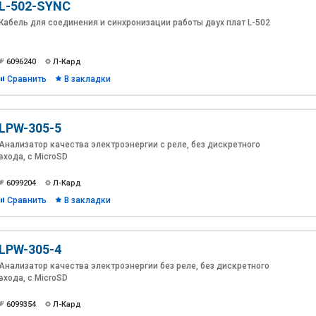
L-502-SYNC
Кабель для соединения и синхронизации работы двух плат L-502
6096240
Л-Кард
Сравнить
В закладки
LPW-305-5
Анализатор качества электроэнергии с реле, без дискретного
входа, c MicroSD
6099204
Л-Кард
Сравнить
В закладки
LPW-305-4
Анализатор качества электроэнергии без реле, без дискретного
входа, c MicroSD
6099354
Л-Кард