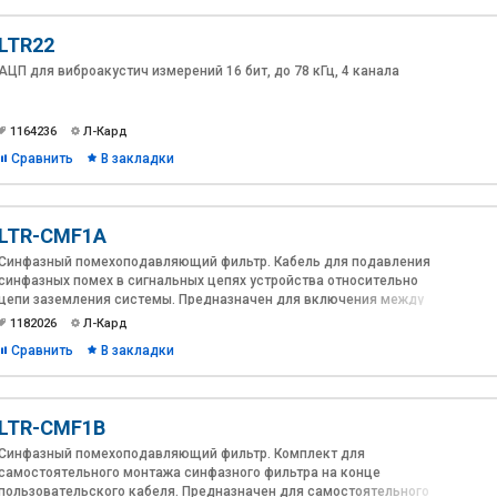
LTR22
АЦП для виброакустич измерений 16 бит, до 78 кГц, 4 канала
1164236
Л-Кард
Сравнить
В закладки
LTR-CMF1A
Синфазный помехоподавляющий фильтр. Кабель для подавления
синфазных помех в сигнальных цепях устройства относительно
цепи заземления системы. Предназначен для включения между
пользовательским кабелем с разъемом DB-37 и разъемом
1182026
Л-Кард
измерительного устройства.
Сравнить
В закладки
LTR-CMF1B
Синфазный помехоподавляющий фильтр. Комплект для
самостоятельного монтажа синфазного фильтра на конце
пользовательского кабеля. Предназначен для самостоятельного