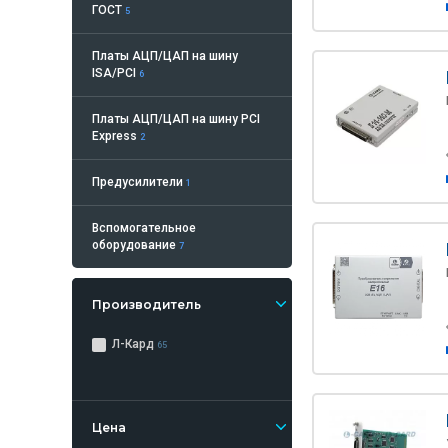
ГОСТ
5
Платы АЦП/ЦАП на шину
ISA/PCI
6
Платы АЦП/ЦАП на шину PCI
Express
2
Предусилители
1
Вспомогательное
оборудование
7
Производитель
Л-Кард
65
Цена