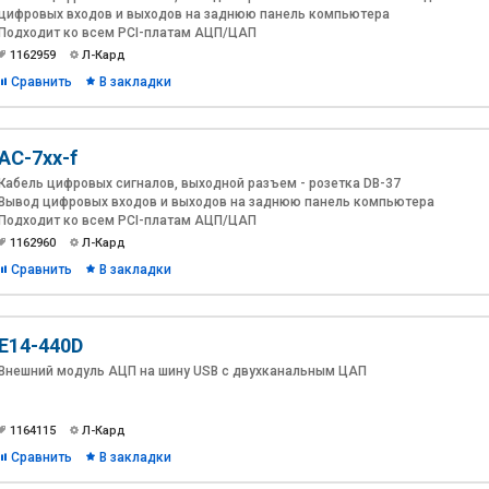
цифровых входов и выходов на заднюю панель компьютера
Подходит ко всем PCI-платам АЦП/ЦАП
1162959
Л-Кард
Сравнить
В закладки
AC-7xx-f
Кабель цифровых сигналов, выходной разъем - розетка DB-37
Вывод цифровых входов и выходов на заднюю панель компьютера
Подходит ко всем PCI-платам АЦП/ЦАП
1162960
Л-Кард
Сравнить
В закладки
E14-440D
Внешний модуль АЦП на шину USB c двухканальным ЦАП
1164115
Л-Кард
Сравнить
В закладки