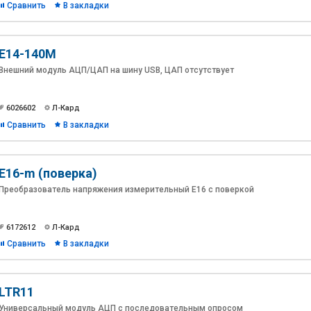
Сравнить
В закладки
является наиболее помехоустойчивым техническим решением,
рекомендуемым к применению для условий высокого уровня
индустриальных помех.
E14-140M
Внешний модуль АЦП/ЦАП на шину USB, ЦАП отсутствует
6026602
Л-Кард
Сравнить
В закладки
E16-m (поверка)
Преобразователь напряжения измерительный E16 с поверкой
6172612
Л-Кард
Сравнить
В закладки
LTR11
Универсальный модуль АЦП с последовательным опросом