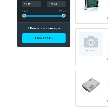
:
13.42
371.49
Показать все фильтры
Показать