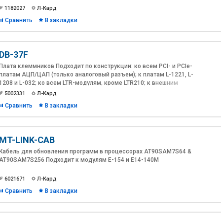
монтажа фильтра на конце пользовательского кабеля.
1182027
Л-Кард
Сравнить
В закладки
DB-37F
Плата клеммников Подходит по конструкции: ко всем PCI- и PCIe-
платам АЦП/ЦАП (только аналоговый разъем); к платам L-1221, L-
1208 и L-032; ко всем LTR-модулям, кроме LTR210; к внешним
модулям: к E-330, E-154, к E14-440 и E14-140 (только аналоговый
5002331
Л-Кард
разъем).
Сравнить
В закладки
MT-LINK-CAB
Кабель для обновления программ в процессорах AT90SAM7S64 &
AT90SAM7S256 Подходит к модулям E-154 и E14-140M
6021671
Л-Кард
Сравнить
В закладки