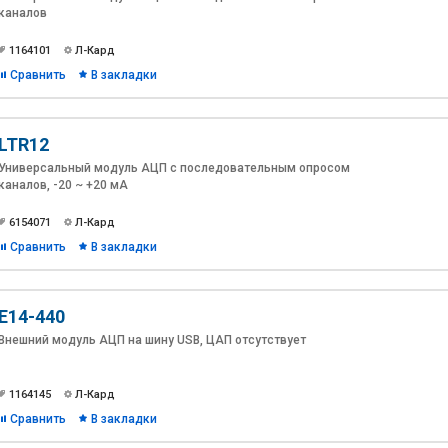
каналов
1164101
Л-Кард
Сравнить
В закладки
LTR12
Универсальный модуль АЦП с последовательным опросом
каналов, -20 ~ +20 мА
6154071
Л-Кард
Сравнить
В закладки
E14-440
Внешний модуль АЦП на шину USB, ЦАП отсутствует
1164145
Л-Кард
Сравнить
В закладки