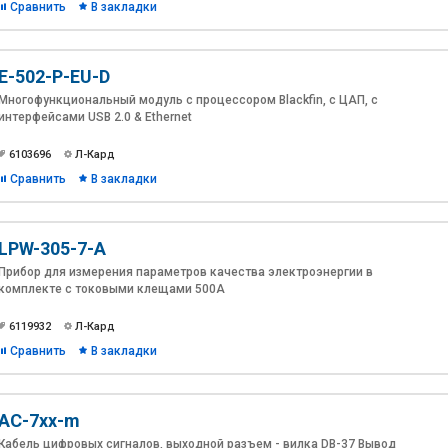
Сравнить
В закладки
E-502-P-EU-D
Многофункциональный модуль с процессором Blackfin, с ЦАП, с
интерфейсами USB 2.0 & Ethernet
6103696
Л-Кард
Сравнить
В закладки
LPW-305-7-A
Прибор для измерения параметров качества электроэнергии в
комплекте с токовыми клещами 500А
6119932
Л-Кард
Сравнить
В закладки
AC-7xx-m
Кабель цифровых сигналов, выходной разъем - вилка DB-37 Вывод