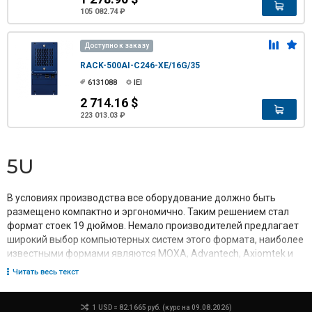
105 082.74 ₽
Доступно к заказу
RACK-500AI-C246-XE/16G/35
6131088
IEI
2 714.16 $
223 013.03 ₽
5U
В условиях производства все оборудование должно быть
размещено компактно и эргономично. Таким решением стал
формат стоек 19 дюймов. Немало производителей предлагает
широкий выбор компьютерных систем этого формата, наиболее
известными формами являются MOXA, Advantech, Axiomtek и
Hatteland Display.
Читать весь текст
Готовые промышленные компьютеры представляют собой
универсальную машину, подходящую для решения
большинства задач. В зависимости от установленных
1 USD = 82.1665 руб. (курс на 09.08.2026)