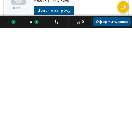
6097716
ICP DAS
Цена по запросу
Оформить заказ
0
0
0
G-4511P-2G CR
6097717
ICP DAS
Цена по запросу
Снят с производства
Недоступно
G-4513-3GWA CR
6104022
ICP DAS
Снят с производства
Недоступно
G-4513D-3GWA CR
6104023
ICP DAS