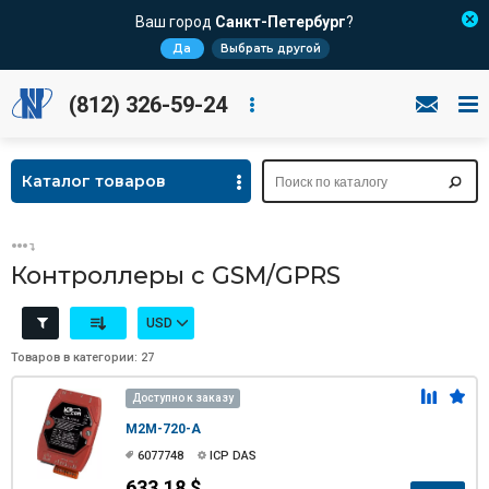
Ваш город
Санкт-Петербург
?
Да
Выбрать другой
(812) 326-59-24
Каталог товаров
Контроллеры с GSM/GPRS
USD
Товаров в категории: 27
Доступно к заказу
M2M-720-A
6077748
ICP DAS
633.18 $