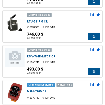
62 802.32 ₽
Доступно к заказу
RTU-531PM CR
6132507
ICP DAS
746.03 $
61 298.67 ₽
Доступно к заказу
RMV-762D-MTCP CR
6166741
ICP DAS
493.80 $
40 573.82 ₽
Снят с производства
Недоступно
M2M-710D CR
6077747
ICP DAS