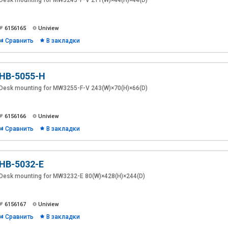
Desk mounting for MW3243-F-V 211(W)×44(H)×44(D)
6156165
Uniview
Сравнить
В закладки
HB-5055-H
Desk mounting for MW3255-F-V 243(W)×70(H)×66(D)
6156166
Uniview
Сравнить
В закладки
HB-5032-E
Desk mounting for MW3232-E 80(W)×428(H)×244(D)
6156167
Uniview
Сравнить
В закладки