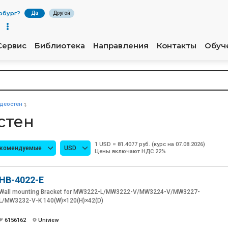
рбург
?
Да
Другой
Сервис
Библиотека
Направления
Контакты
Обуч
деостен
стен
1 USD = 81.4077 руб. (курс на 07.08.2026)
екомендуемые
USD
Цены включают НДС 22%
HB-4022-E
Wall mounting Bracket for MW3222-L/MW3222-V/MW3224-V/MW3227-
L/MW3232-V-K 140(W)×120(H)×42(D)
6156162
Uniview