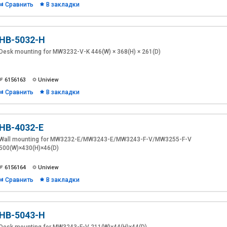
Сравнить
В закладки
HB-5032-H
Desk mounting for MW3232-V-K 446(W) × 368(H) × 261(D)
6156163
Uniview
Сравнить
В закладки
HB-4032-E
Wall mounting for MW3232-E/MW3243-E/MW3243-F-V/MW3255-F-V
500(W)×430(H)×46(D)
6156164
Uniview
Сравнить
В закладки
HB-5043-H