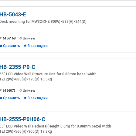
HB-5043-E
Desk mounting for MW3243-E 80(W)×533(H)×244(D)
6156168
Uniview
Сравнить
В закладки
HB-2355-P0-C
55" LCD Video Wall Structure Unit for 0.88mm bezel width
1212(W)×683(H)×170(D) 15.5Kg
6156073
Uniview
Сравнить
В закладки
HB-2555-P0H06-C
55" LCD Video Wall Pedestal(Height 0.6m) for 0.88mm bezel width
1212(W)×560(H)×300(D) 19.8Kg