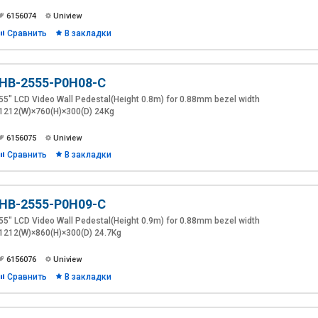
6156074
Uniview
Сравнить
В закладки
HB-2555-P0H08-C
55" LCD Video Wall Pedestal(Height 0.8m) for 0.88mm bezel width
1212(W)×760(H)×300(D) 24Kg
6156075
Uniview
Сравнить
В закладки
HB-2555-P0H09-C
55" LCD Video Wall Pedestal(Height 0.9m) for 0.88mm bezel width
1212(W)×860(H)×300(D) 24.7Kg
6156076
Uniview
Сравнить
В закладки