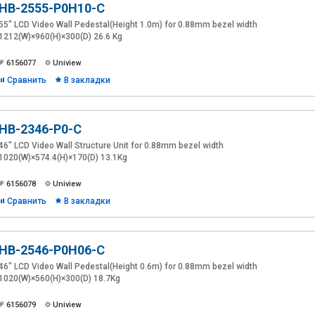
HB-2555-P0H10-C
55" LCD Video Wall Pedestal(Height 1.0m) for 0.88mm bezel width
1212(W)×960(H)×300(D) 26.6 Kg
6156077
Uniview
Сравнить
В закладки
HB-2346-P0-C
46" LCD Video Wall Structure Unit for 0.88mm bezel width
1020(W)×574.4(H)×170(D) 13.1Kg
6156078
Uniview
Сравнить
В закладки
HB-2546-P0H06-C
46" LCD Video Wall Pedestal(Height 0.6m) for 0.88mm bezel width
1020(W)×560(H)×300(D) 18.7Kg
6156079
Uniview