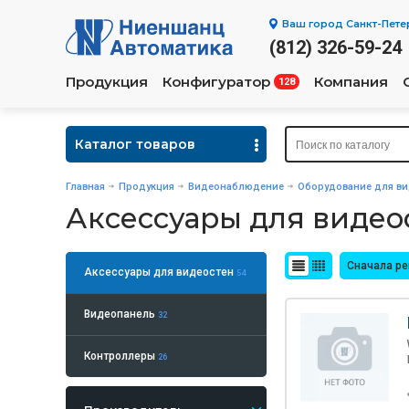
Ваш город
Санкт-Пете
(812) 326-59-24
Продукция
Конфигуратор
Компания
128
Каталог товаров
Главная
Продукция
Видеонаблюдение
Оборудование для ви
Аксессуары для видео
Сначала р
Аксессуары для видеостен
54
Видеопанель
32
Контроллеры
26