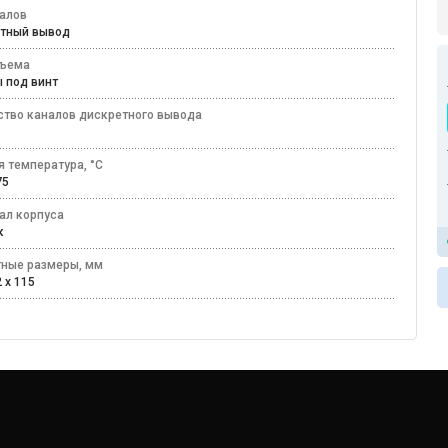
налов
етный вывод
зъема
ы под винт
ство каналов дискретного вывода
я температура, °C
+75
ал корпуса
ик
тные размеры, мм
2 x 115