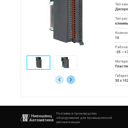
Тип ка
Дискр
Тип ра
клемм
Количе
16
Рабоча
-25 ~ 
Матери
Пласт
Габари
30 x 10
Поставка и производство
оборудования для промышленной
автоматизации