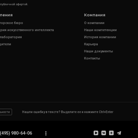
 публичной офертой.
ления
Компания
торское бюро
О компании
рия искусственного интеллекта
Наши компетенции
 лаборатория
История компании
дители
Карьера
Наши документы
Контакты
ьности
Нашли ошибку в тексте? Выделите ее и нажмите Ctrl+Enter
(495) 980-64-06