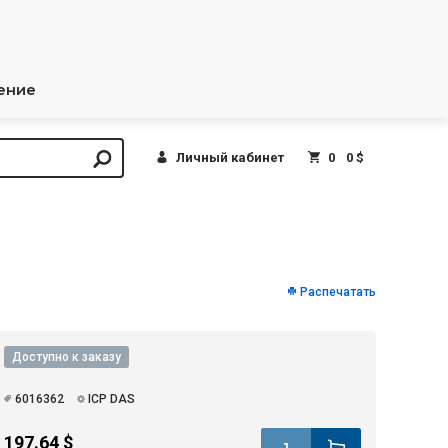
ение
Личный кабинет
0
0 $
Распечатать
Доступно к заказу
6016362
ICP DAS
197.64 $