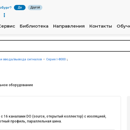
рбург
?
Да
Другой
Сервис
Библиотека
Направления
Контакты
Обуч
и ввода/вывода сигналов
Серия I-8000
ьное оборудование
с 16 каналами DO (source, открытый коллектор) с изоляцией,
ртный профиль, параллельная шина.