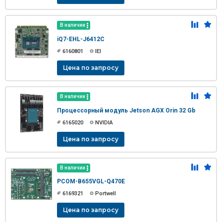
В наличии
iQ7-EHL-J6412C
6160801
IEI
Цена по запросу
В наличии
Процессорный модуль Jetson AGX Orin 32 Gb
6165020
NVIDIA
Цена по запросу
В наличии
PCOM-B655VGL-Q470E
6169321
Portwell
Цена по запросу