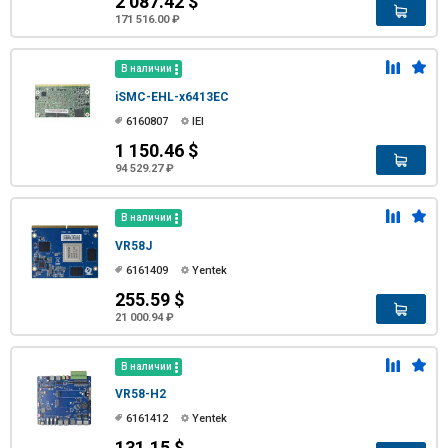
2 087.42 $
171 516.00 ₽
В наличии
iSMC-EHL-x6413EC
6160807
IEI
1 150.46 $
94 529.27 ₽
В наличии
VR58J
6161409
Yentek
255.59 $
21 000.94 ₽
В наличии
VR58-H2
6161412
Yentek
131.15 $