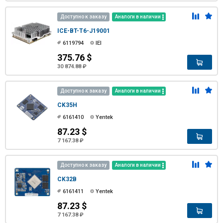
Доступно к заказу
Аналоги в наличии
ICE-BT-T6-J19001
6119794
IEI
375.76 $
30 874.88 ₽
Доступно к заказу
Аналоги в наличии
CK35H
6161410
Yentek
87.23 $
7 167.38 ₽
Доступно к заказу
Аналоги в наличии
CK32B
6161411
Yentek
87.23 $
7 167.38 ₽