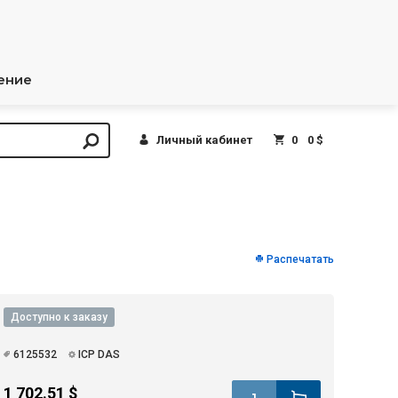
ение
Личный кабинет
0
0 $
Распечатать
Доступно к заказу
6125532
ICP DAS
1 702.51 $