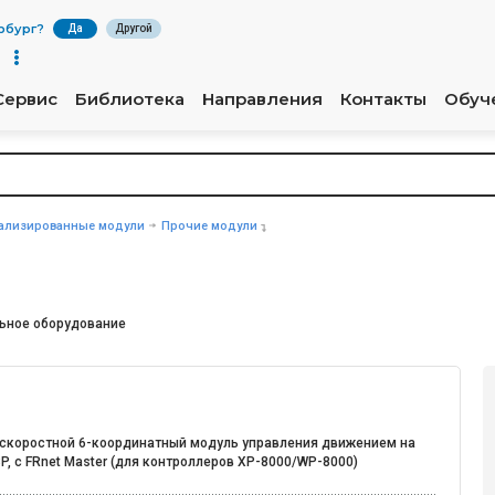
рбург
?
Да
Другой
Сервис
Библиотека
Направления
Контакты
Обуч
ализированные модули
Прочие модули
ьное оборудование
скоростной 6-координатный модуль управления движением на
P, с FRnet Master (для контроллеров XP-8000/WP-8000)