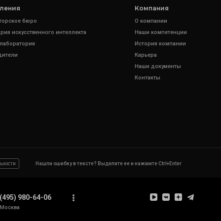
ления
Компания
торское бюро
О компании
рия искусственного интеллекта
Наши компетенции
 лаборатория
История компании
дители
Карьера
Наши документы
Контакты
ьности
Нашли ошибку в тексте? Выделите ее и нажмите Ctrl+Enter
(495) 980-64-06
Москва