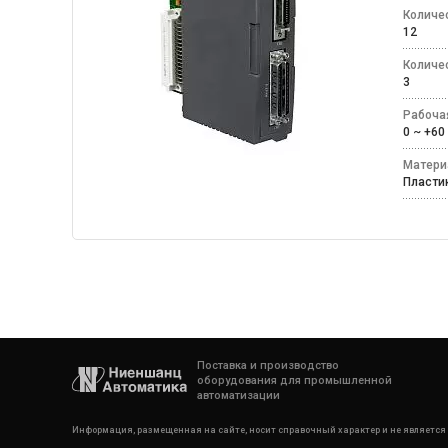
Количе
12
Количе
3
Рабоча
0 ~ +
Матери
Пласт
Поставка и производство
оборудования для промышленной
автоматизации
Информация, размещенная на сайте, носит справочный характер и не является