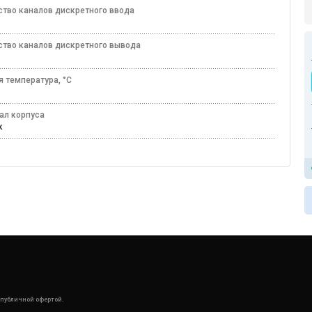
ство каналов дискретного ввода
ство каналов дискретного вывода
я температура, °C
60
ал корпуса
ик
 публичной офертой.