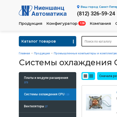
Ваш город
Санкт-Пете
(812) 326-59-24
Продукция
Конфигуратор
Компания
128
Каталог товаров
Главная
Продукция
Промышленные компьютеры и комплекту
Системы охлаждения 
Сначала р
Платы и модули расширения
373
Системы охлаждения CPU
120
Вентиляторы
27