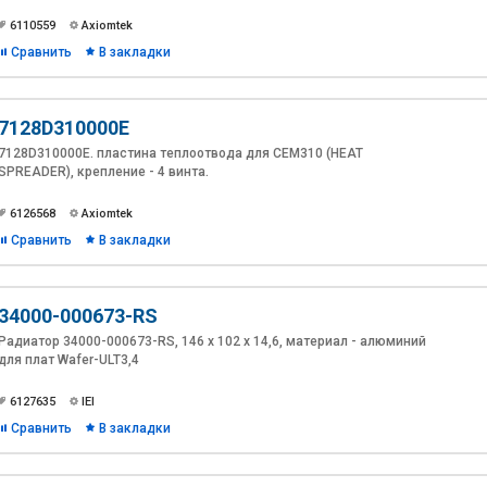
6110559
Axiomtek
Сравнить
В закладки
7128D310000E
7128D310000E. пластина теплоотвода для CEM310 (HEAT
SPREADER), крепление - 4 винта.
6126568
Axiomtek
Сравнить
В закладки
34000-000673-RS
Радиатор 34000-000673-RS, 146 х 102 х 14,6, материал - алюминий
для плат Wafer-ULT3,4
6127635
IEI
Сравнить
В закладки