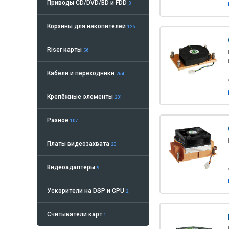
Приводы CD/DVD/BD и FDD
3
Корзины для накопителей
126
Riser карты
56
Кабели и переходники
264
Крепёжные элементы
201
Разное
107
Платы видеозахвата
20
Видеоадаптеры
9
Ускорители на DSP и CPU
2
Считыватели карт
1