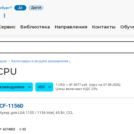
рбург
?
Да
Другой
Сервис
Библиотека
Направления
Контакты
Обуч
ющие
Аксессуары и модули расширения
CPU
1 USD = 81.4077 руб. (курс на 07.08.2026)
екомендуемые
USD
Цены включают НДС 22%
CF-1156D
Кулер для LGA 1155 / 1156 Intel, 65 Вт, CCL
6074853
IEI