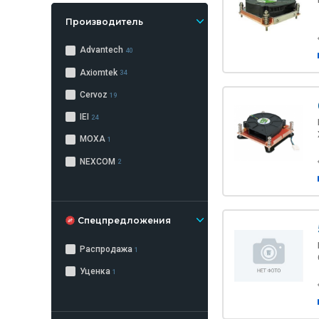
Производитель
Advantech
40
Axiomtek
34
Cervoz
19
IEI
24
MOXA
1
NEXCOM
2
Спецпредложения
Распродажа
1
Уценка
1