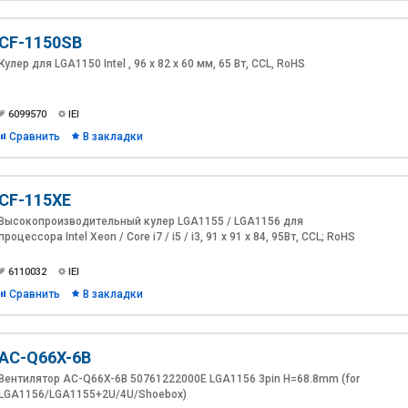
CF-1150SB
Кулер для LGA1150 Intel , 96 х 82 х 60 мм, 65 Вт, CCL, RoHS
6099570
IEI
Сравнить
В закладки
CF-115XE
Высокопроизводительный кулер LGA1155 / LGA1156 для
процессора Intel Xeon / Core i7 / i5 / i3, 91 x 91 x 84, 95Вт, CCL; RoHS
6110032
IEI
Сравнить
В закладки
AC-Q66X-6B
Вентилятор AC-Q66X-6B 50761222000E LGA1156 3pin H=68.8mm (for
LGA1156/LGA1155+2U/4U/Shoebox)