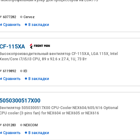
Низкопрофильный кулер для процессоров на LGA775
6077282
Cervoz
Сравнить
В закладки
CF-115XA
Высокопроизводительный вентилятор CF-115XA, LGA 115X, Intel
Xeon/Core i7/i5/i3 CPU, 89 х 92.6 х 27.4, 1U, 73 Вт
6119892
IEI
Сравнить
В закладки
5050300517X00
Вентилятор 5050300517X00 CPU-Cooler NEX604/605/616 Optional
CPU cooler (3-pins fan) for NEX604 or NEX605 or NEX616
6101283
NEXCOM
Сравнить
В закладки