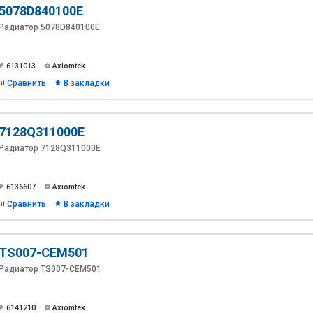
5078D840100E
Радиатор 5078D840100E
6131013
Axiomtek
Сравнить
В закладки
7128Q311000E
Радиатор 7128Q311000E
6136607
Axiomtek
Сравнить
В закладки
TS007-CEM501
Радиатор TS007-CEM501
6141210
Axiomtek