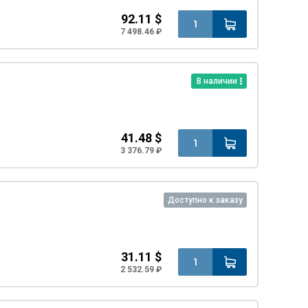
92.11 $
7 498.46 ₽
В наличии
41.48 $
3 376.79 ₽
Доступно к заказу
31.11 $
2 532.59 ₽