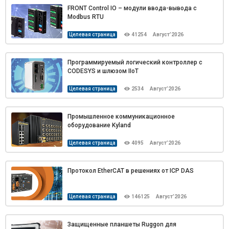
FRONT Control IO – модули ввода-вывода с
Modbus RTU
Целевая страница
41254
Август’2026
Программируемый логический контроллер с
CODESYS и шлюзом IIoT
Целевая страница
2534
Август’2026
Промышленное коммуникационное
оборудование Kyland
Целевая страница
4095
Август’2026
Протокол EtherCAT в решениях от ICP DAS
Целевая страница
146125
Август’2026
Защищенные планшеты Ruggon для