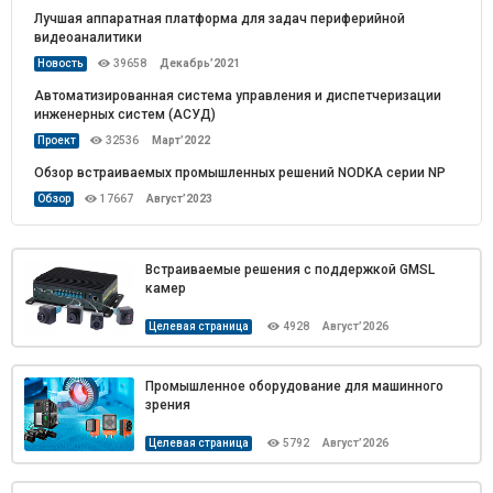
Лучшая аппаратная платформа для задач периферийной
видеоаналитики
Декабрь’2021
Новость
39658
Автоматизированная система управления и диспетчеризации
инженерных систем (АСУД)
Март’2022
Проект
32536
Обзор встраиваемых промышленных решений NODKA серии NP
Август’2023
Обзор
17667
Встраиваемые решения с поддержкой GMSL
камер
Целевая страница
4928
Август’2026
Промышленное оборудование для машинного
зрения
Целевая страница
5792
Август’2026