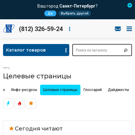
Ваш город
Санкт-Петербург
?
Да
Выбрать другой
(812) 326-59-24
Каталог товаров
Целевые страницы
део
Инфо-ресурсы
Целевые страницы
Глоссарий
Дайджесты
Сегодня читают