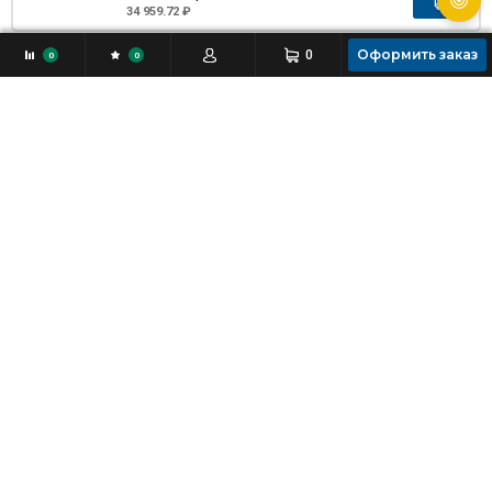
34 959.72 ₽
Оформить заказ
0
0
0
Доступно к заказу
I-8114W/D2 CR
6083225
ICP DAS
216.55 $
17 628.84 ₽
Доступно к заказу
I-8123W-CPS-G CR
6100836
ICP DAS
442.25 $
36 002.56 ₽
I-87120-G
6004512
ICP DAS
Цена по запросу