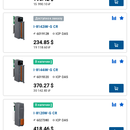
15 990.10 ₽
Доступно к заказу
I-8142iW-G CR
6019128
ICP DAS
234.85 $
19 118.60 ₽
В наличии
I-8144iW-G CR
6019320
ICP DAS
370.27 $
30 142.83 ₽
В наличии
I-8120W-G CR
6027380
ICP DAS
418.46 $