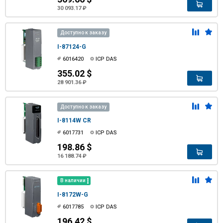
30 093.17 ₽
Доступно к заказу
I-87124-G
6016420
ICP DAS
355.02 $
28 901.36 ₽
Доступно к заказу
I-8114W CR
6017731
ICP DAS
198.86 $
16 188.74 ₽
В наличии
I-8172W-G
6017785
ICP DAS
196.42 $