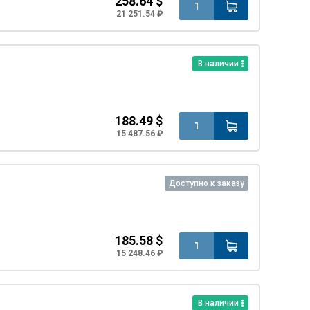
258.64 $
21 251.54 ₽
В наличии
188.49 $
15 487.56 ₽
Доступно к заказу
185.58 $
15 248.46 ₽
В наличии