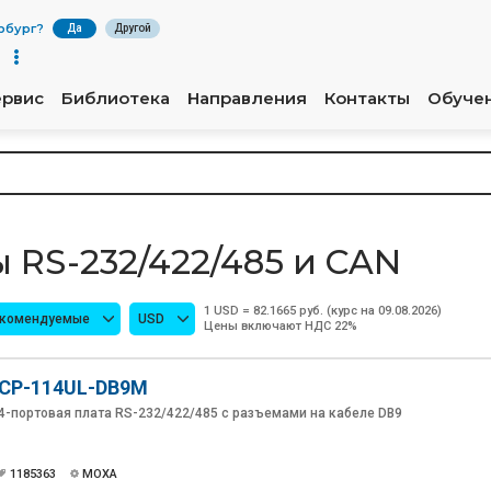
рбург
?
Да
Другой
ервис
Библиотека
Направления
Контакты
Обуче
 RS-232/422/485 и CAN
1 USD = 82.1665 руб. (курс на 09.08.2026)
екомендуемые
USD
Цены включают НДС 22%
CP-114UL-DB9M
4-портовая плата RS-232/422/485 с разъемами на кабеле DB9
1185363
MOXA