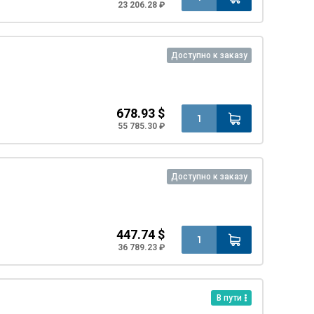
23 206.28 ₽
Доступно к заказу
678.93 $
55 785.30 ₽
Доступно к заказу
447.74 $
36 789.23 ₽
В пути