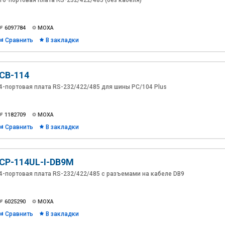
16-портовая плата RS-232/422/485 (без кабеля)
6097784
MOXA
Сравнить
В закладки
CB-114
4-портовая плата RS-232/422/485 для шины PC/104 Plus
1182709
MOXA
Сравнить
В закладки
CP-114UL-I-DB9M
4-портовая плата RS-232/422/485 с разъемами на кабеле DB9
6025290
MOXA
Сравнить
В закладки