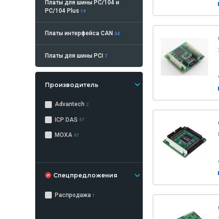
Платы для шины PC/104 и
PC/104 Plus
19
Платы интерфейса CAN
34
Платы для шины PCI
7
Производитель
Advantech
2
ICP DAS
67
MOXA
97
Спецпредложения
Распродажа
1