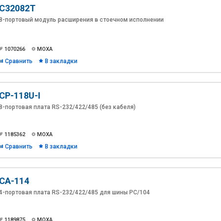
C32082T
8-портовый модуль расширения в стоечном исполнении
1070266
MOXA
Сравнить
В закладки
CP-118U-I
8-портовая плата RS-232/422/485 (без кабеля)
1185362
MOXA
Сравнить
В закладки
CA-114
4-портовая плата RS-232/422/485 для шины PC/104
1189875
MOXA