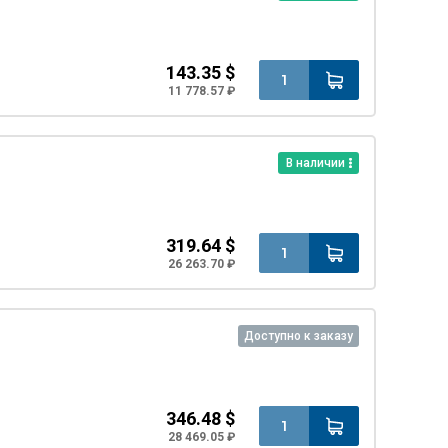
143.35 $
11 778.57 ₽
В наличии
319.64 $
26 263.70 ₽
Доступно к заказу
346.48 $
28 469.05 ₽