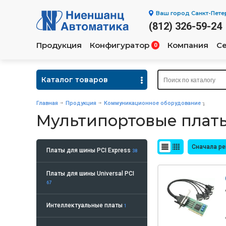
Ваш город
Санкт-Пете
(812) 326-59-24
Продукция
Конфигуратор
Компания
С
0
Каталог товаров
Главная
Продукция
Коммуникационное оборудование
Мультипортовые платы
Сначала р
Платы для шины PCI Express
38
Платы для шины Universal PCI
67
Интеллектуальные платы
1