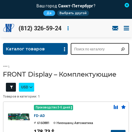
Ваш город
Санкт-Петербург
?
Да
Выбрать другой
(812) 326-59-24
Каталог товаров
FRONT Display – Комплектующие
USD
Товаров в категории: 1
Производство 3-5 дней
FD-AD
6160881
Ниеншанц-Автоматика
178.73 $