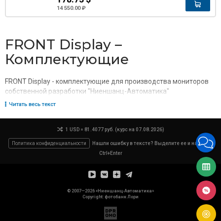
14 550.00 ₽
FRONT Display –
Комплектующие
FRONT Display - комплектующие для производства мониторов
собственной разработки "Ниеншанц-Автоматика"
Читать весь текст
1 USD = 81.4077 руб. (курс на 07.08.2026)
Политика конфиденциальности
Нашли ошибку в тексте? Выделите ее и нажмите
Ctrl+Enter
© 2007—2026 «Ниеншанц-Автоматика»
Copyright: фотобанк
Лори