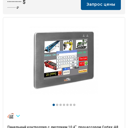
··········
$
Запрос цены
··········
₽
Панельный контроллер с дисплеем 10.4", процессором Cortex-A8