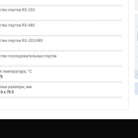
ство портов RS-232
ство портов RS-485
ство портов RS-232/485
ство последовательных портов
я температура, °C
+75
тные размеры, мм
0 x 75.5