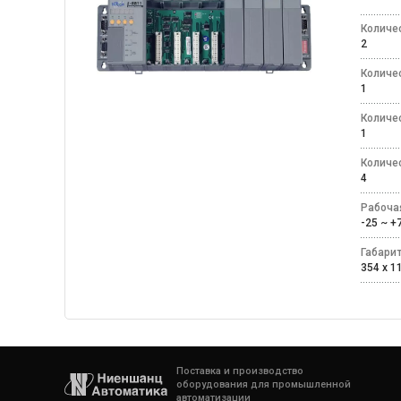
Количе
2
Количе
1
Количе
1
Количе
4
Рабоча
-25 ~ 
Габари
354 x 11
Поставка и производство
оборудования для промышленной
автоматизации