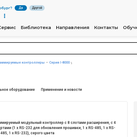
рбург
?
Да
Другой
Сервис
Библиотека
Направления
Контакты
Обуч
аммируемые контроллеры
Серия I-8000
R
ьное оборудование
Применение и новости
ммируемый модульный контроллер с 8 слотами расширения, с 4
тами (1 x RS-232 для обновления прошивки, 1 x RS-485, 1 x RS-
485, 1 x RS-232), серого цвета