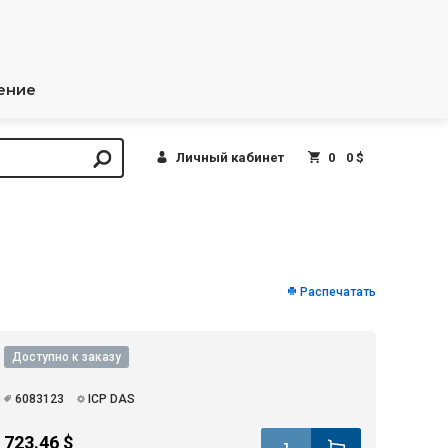
ение
Личный кабинет
0
0 $
Распечатать
Доступно к заказу
6083123
ICP DAS
723.46 $