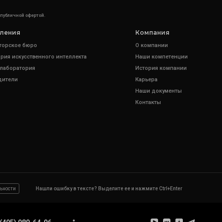
 публичной офертой.
ления
Компания
торское бюро
О компании
рия искусственного интеллекта
Наши компетенции
 лаборатория
История компании
дители
Карьера
Наши документы
Контакты
ьности
Нашли ошибку в тексте? Выделите ее и нажмите Ctrl+Enter