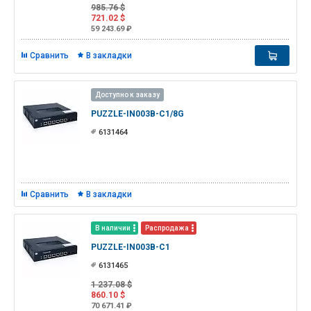
985.76 $
721.02 $
59 243.69 ₽
Сравнить
В закладки
Доступно к заказу
PUZZLE-IN003B-C1/8G
6131464
Сравнить
В закладки
В наличии
Распродажа
PUZZLE-IN003B-C1
6131465
1 237.08 $
860.10 $
70 671.41 ₽