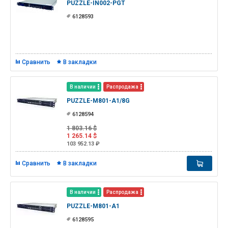
PUZZLE-IN002-PGT
6128593
Сравнить
В закладки
В наличии
Распродажа
PUZZLE-M801-A1/8G
6128594
1 803.16 $
1 265.14 $
103 952.13 ₽
Сравнить
В закладки
В наличии
Распродажа
PUZZLE-M801-A1
6128595