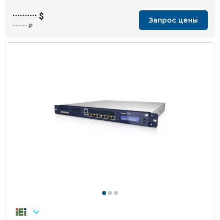
··········
$
Запрос цены
··········
₽