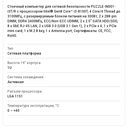
Стоечный компьютер для сетевой безопасности PUZZLE-IN001-
i3T/R c процессором Intel® Gen8 Core™ i3-8100T, 4 Core/4 Thread до
3100МГц, c резервируемым блоком питания на 300Вт, 2 x 288-pin
DIMM, DDR4 2400MГц, ECC/Non-ECC UDIMM, 2 x 2.5" SATA HDD/SDD,
8 x GbE RJ-45 LAN, 2 x USB 3.0 (USB 3.1 Gen 1), 2 x PCIe x 4, 1 x PCIe
mini card, 1 x M.2 B key, 1 x Antenna port, Сертификаты: CE, FCC,
RoHS.
Тип
Сетевая платформа
Высота 19” корпуса
1U
Система охлаждения
Активная
Разъем процессора
LGA 1151
Температура эксплуатации, °C
0 ~ +40