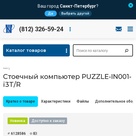
Ваш город
Санкт-Петербург
?
Да
Выбрать другой
(812) 326-59-24
Каталог товаров
Стоечный компьютер PUZZLE-IN001-
i3T/R
Кратко о товаре
Характеристики
Файлы
Дополнительное обор
Новинка
Доступно к заказу
6128586
IEI