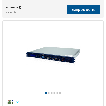
··········
$
Запрос цены
··········
₽