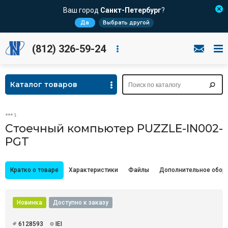
Ваш город
Санкт-Петербург
?
Да
Выбрать другой
(812) 326-59-24
Каталог товаров
Стоечный компьютер PUZZLE-IN002-
PGT
Кратко о товаре
Характеристики
Файлы
Дополнительное обор
Новинка
Доступно к заказу
6128593
IEI