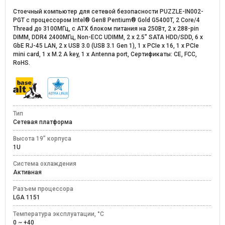
Стоечный компьютер для сетевой безопасности PUZZLE-IN002-
PGT с процессором Intel® Gen8 Pentium® Gold G5400T, 2 Core/4
Thread до 3100МГц, c ATX блоком питания на 250Вт, 2 x 288-pin
DIMM, DDR4 2400MГц, Non-ECC UDIMM, 2 x 2.5" SATA HDD/SDD, 6 x
GbE RJ-45 LAN, 2 x USB 3.0 (USB 3.1 Gen 1), 1 x PCIe x 16, 1 x PCIe
mini card, 1 x M.2 A key, 1 x Antenna port, Сертификаты: CE, FCC,
RoHS.
Тип
Сетевая платформа
Высота 19” корпуса
1U
Система охлаждения
Активная
Разъем процессора
LGA 1151
Температура эксплуатации, °C
0 ~ +40