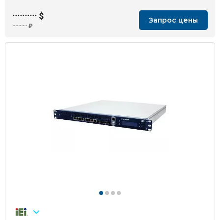
··········
$
Запрос цены
··········
₽