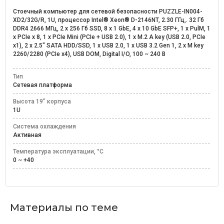
Стоечный компьютер для сетевой безопасности PUZZLE-IN004-
XD2/32G/R, 1U, процессор Intel® Xeon® D-2146NT, 2.30 ГГц,. 32 Гб
DDR4 2666 МГц, 2 х 256 Гб SSD, 8 х 1 GbE, 4 x 10 GbE SFP+, 1 x PulM, 1
х PCIe х 8, 1 x PCIe Mini (PCIe + USB 2.0), 1 x M.2 A key (USB 2.0, PCIe
x1), 2 x 2.5" SATA HDD/SSD, 1 x USB 2.0, 1 x USB 3.2 Gen 1, 2 x M key
2260/2280 (PCIe x4), USB DOM, Digital I/O, 100 ~ 240 В
Тип
Сетевая платформа
Высота 19” корпуса
1U
Система охлаждения
Активная
Температура эксплуатации, °C
0 ~ +40
Материалы по теме