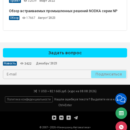
Проект
32539
Март’2022
Обзор встраиваемых промышленных решений NODKA серии NP
Обзор
17667
Август’2023
Задать вопрос
Декабрь’2023
Новость
3422
Подписаться
1 USD = 82.1665 руб. (курс на 08.08.2026)
Политика конфиденциальности
Нашли ошибку в тексте? Выделите ее и нажмите
Ctrl+Enter
© 2007—2026 «Ниеншанц-Автоматика»