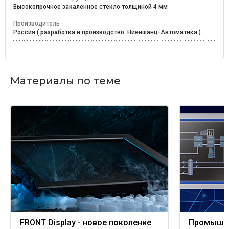
Высокопрочное закаленное стекло толщиной 4 мм
Производитель
Россия ( разработка и производство: Ниеншанц-Автоматика )
Материалы по теме
FRONT Display - новое поколение
Промышл