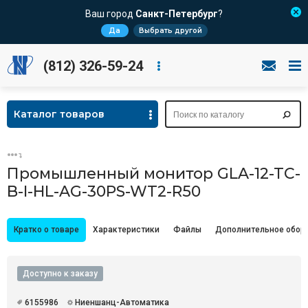
Ваш город
Санкт-Петербург
?
Да
Выбрать другой
(812) 326-59-24
Каталог товаров
Промышленный монитор GLA-12-TC-
B-I-HL-AG-30PS-WT2-R50
Кратко о товаре
Характеристики
Файлы
Дополнительное обор
Доступно к заказу
6155986
Ниеншанц-Автоматика