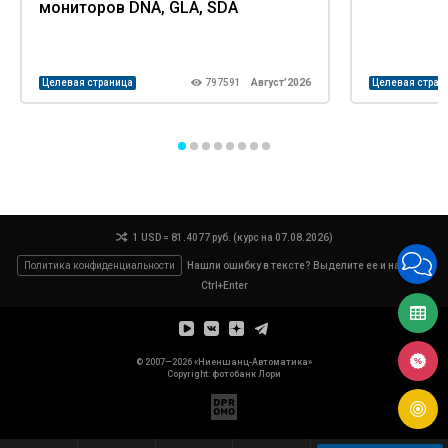
мониторов DNA, GLA, SDA
Целевая страница
797591
Август’2026
Целевая стран
1 USD = 81.4077 руб. (курс на 07.08.2026)
Политика конфиденциальности
Нашли ошибку в тексте? Выделите ее и нажмите
Ctrl+Enter
© 2007—2026 «Ниеншанц-Автоматика»
Copyright: фотобанк
Лори