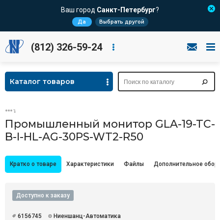
Ваш город
Санкт-Петербург
?
Да
Выбрать другой
(812) 326-59-24
Каталог товаров
Промышленный монитор GLA-19-TC-
B-I-HL-AG-30PS-WT2-R50
Кратко о товаре
Характеристики
Файлы
Дополнительное обор
Доступно к заказу
6156745
Ниеншанц-Автоматика